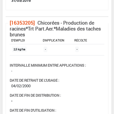
31/05/2016
[16353205]
Chicorées - Production de
racines*Trt Part.Aer.*Maladies des taches
brunes
DOSE MAX
NOMBRE MAX
DÉLAIS AVANT
D'EMPLOI
D'APPLICATION
RÉCOLTE
2,5 kg/ha
-
-
INTERVALLE MINIMUM ENTRE APPLICATIONS :
-
DATE DE RETRAIT DE L'USAGE :
04/02/2000
DATE DE FIN DE DISTRIBUTION :
-
DATE DE FIN D'UTILISATION :