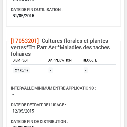
DATE DE FIN D'UTILISATION :
31/05/2016
[17053201]
Cultures florales et plantes
vertes*Trt Part.Aer.*Maladies des taches
foliaires
DOSE MAX
NOMBRE MAX
DÉLAIS AVANT
D'EMPLOI
D'APPLICATION
RÉCOLTE
2,7 kg/ha
-
-
INTERVALLE MINIMUM ENTRE APPLICATIONS :
-
DATE DE RETRAIT DE L'USAGE :
12/05/2015
DATE DE FIN DE DISTRIBUTION :