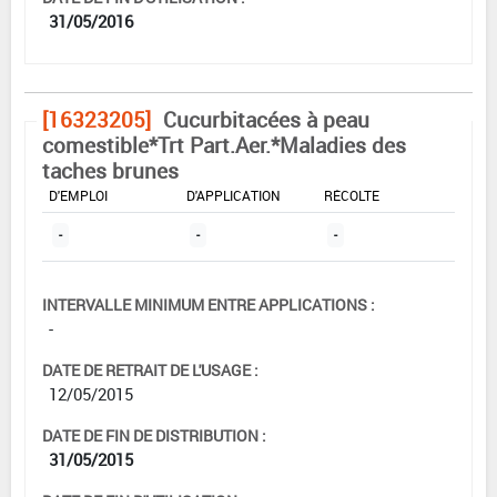
31/05/2016
[16323205]
Cucurbitacées à peau
comestible*Trt Part.Aer.*Maladies des
taches brunes
DOSE MAX
NOMBRE MAX
DÉLAIS AVANT
D'EMPLOI
D'APPLICATION
RÉCOLTE
-
-
-
INTERVALLE MINIMUM ENTRE APPLICATIONS :
-
DATE DE RETRAIT DE L'USAGE :
12/05/2015
DATE DE FIN DE DISTRIBUTION :
31/05/2015