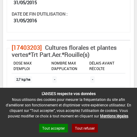
31/05/2015
DATE DE FIN D'UTILISATION :
31/05/2016
[17403203]
Cultures florales et plantes
vertes*Trt Part.Aer.*Rouille(s)
DOSE MAX
NOMBRE MAX
DÉLAIS AVANT
D'EMPLOI
D'APPLICATION
RÉCOLTE
2,7 kg/ha
-
-
L'ANSES respecte vos données
INTERVALLE MINIMUM ENTRE APPLICATIONS :
Nous utilisons des cookies pour mesurer la fréquentation du site afin
-
d'améliorer son fonctionnement et d'optimiser votre expérience utilisateur. En
cliquant sur "Tout accepter", vous acceptez l'utilisation de cookies. Vous
pouvez modifier ce choix à tout moment en cliquant sur
Mentions légales
.
DATE DE RETRAIT DE L'USAGE :
12/05/2015
Tout accepter
Tout refuser
DATE DE FIN DE DISTRIBUTION :