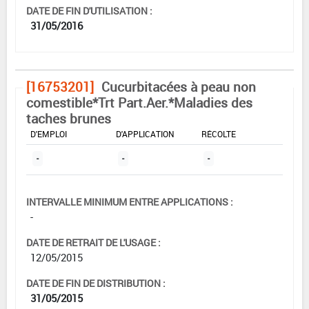
DATE DE FIN D'UTILISATION :
31/05/2016
[16753201]
Cucurbitacées à peau non
comestible*Trt Part.Aer.*Maladies des
taches brunes
DOSE MAX
NOMBRE MAX
DÉLAIS AVANT
D'EMPLOI
D'APPLICATION
RÉCOLTE
-
-
-
INTERVALLE MINIMUM ENTRE APPLICATIONS :
-
DATE DE RETRAIT DE L'USAGE :
12/05/2015
DATE DE FIN DE DISTRIBUTION :
31/05/2015