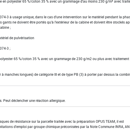
tte en polyester 65 %/coton 35 % avec un grammage d'au moins 230 g/m² avec trait
EN 374-3 à usage unique, dans le cas d'une intervention sur le matériel pendant la pha
s gants ne doivent être portés qu'à l'extérieur de la cabine et doivent être stockés ap
cabine ;
tériel de pulvérisation
 374-3 ;
 polyester 65 %/coton 35 % avec un grammage de 230 g/m2 ou plus avec traitement
ier à manches longues) de catégorie III et de type PB (3) à porter par dessus la comb
s. Peut déclencher une réaction allergique.
risques de résistance sur la parcelle traitée avec la préparation OPUS TEAM, il est
mitations d'emploi par groupe chimique préconisées par la Note Commune INRA, AN