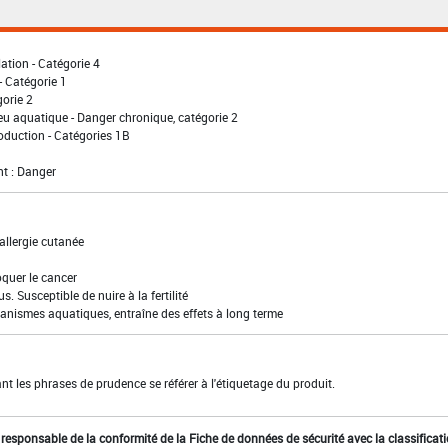
lation - Catégorie 4
- Catégorie 1
gorie 2
eu aquatique - Danger chronique, catégorie 2
oduction - Catégories 1B
t : Danger
allergie cutanée
quer le cancer
s. Susceptible de nuire à la fertilité
anismes aquatiques, entraîne des effets à long terme
t les phrases de prudence se référer à l'étiquetage du produit.
st responsable de la conformité de la Fiche de données de sécurité avec la classificat