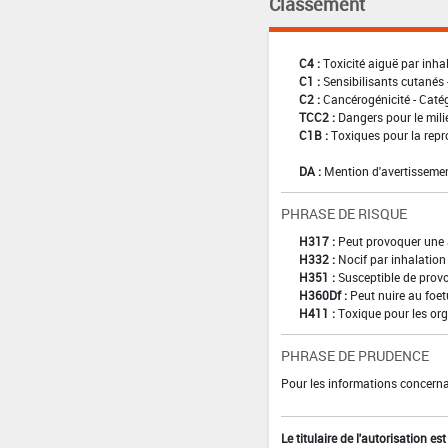
Classement
C4 :
Toxicité aiguë par inha
C1 :
Sensibilisants cutanés 
C2 :
Cancérogénicité - Caté
TCC2 :
Dangers pour le mili
C1B :
Toxiques pour la repr
DA :
Mention d'avertissemen
PHRASE DE RISQUE
H317 :
Peut provoquer une 
H332 :
Nocif par inhalation
H351 :
Susceptible de provo
H360Df :
Peut nuire au foetu
H411 :
Toxique pour les org
PHRASE DE PRUDENCE
Pour les informations concernan
Le titulaire de l'autorisation e