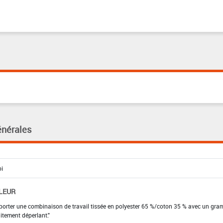
énérales
LEUR
ur, porter une combinaison de travail tissée en polyester 65 %/coton 35 % avec un g
itement déperlant."