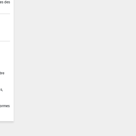
ies des
ère
s,
formes