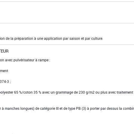
tion de la préparation à une application par saison et par culture.
TEUR
ion avec pulvérisateur à rampe :
ement
 374-3 ;
 polyester 65 %/coton 35 % avec un grammage de 230 g/m2 ou plus avec traitement
ier à manches longues) de catégorie III et de type PB (3) à porter par dessus la comb