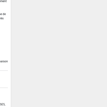
ement
se de
rès
inaison
SES,