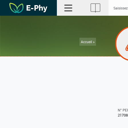
Accueil >
N° P
21708