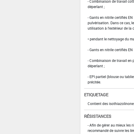
- Combinaison de travail co
déperlant ;
- Gants en nitrile certifiés 
pulvérisation. Dans ce cas, le
utilisation à l'extérieur de la 
• pendant le nettoyage du ma
- Gants en nitrile certifiés EN
- Combinaison de travail en
déperlant ;
- EPI partiel (blouse ou tabl
précitée.
ETIQUETAGE
Contient des isothiazolinone
RÉSISTANCES
- Afin de gérer au mieux les 
recommandé de suivre les li