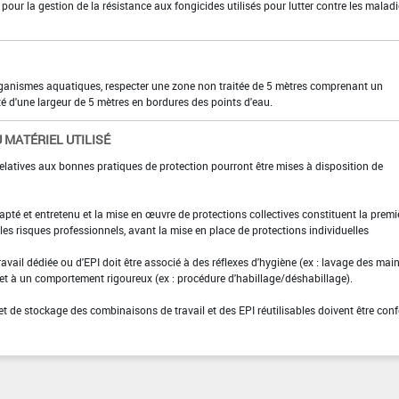
 pour la gestion de la résistance aux fongicides utilisés pour lutter contre les malad
organismes aquatiques, respecter une zone non traitée de 5 mètres comprenant un
ité d'une largeur de 5 mètres en bordures des points d'eau.
 MATÉRIEL UTILISÉ
elatives aux bonnes pratiques de protection pourront être mises à disposition de
adapté et entretenu et la mise en œuvre de protections collectives constituent la premi
es risques professionnels, avant la mise en place de protections individuelles
ravail dédiée ou d'EPI doit être associé à des réflexes d'hygiène (ex : lavage des main
 et à un comportement rigoureux (ex : procédure d'habillage/déshabillage).
et de stockage des combinaisons de travail et des EPI réutilisables doivent être con