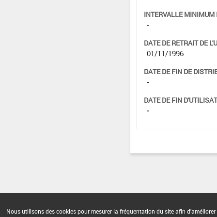
INTERVALLE MINIMUM 
-
DATE DE RETRAIT DE L'
01/11/1996
DATE DE FIN DE DISTRI
-
DATE DE FIN D'UTILISAT
-
Nous utilisons des cookies pour mesurer la fréquentation du site afin d'améliorer 
Version du produit : v 2.0