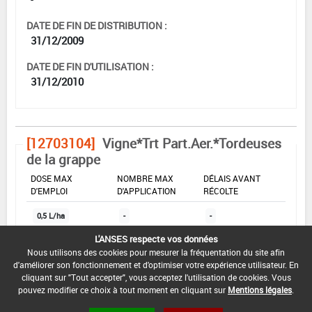
DATE DE FIN DE DISTRIBUTION :
31/12/2009
DATE DE FIN D'UTILISATION :
31/12/2010
[12703104]
Vigne*Trt Part.Aer.*Tordeuses
de la grappe
DOSE MAX
NOMBRE MAX
DÉLAIS AVANT
D'EMPLOI
D'APPLICATION
RÉCOLTE
0,5 L/ha
-
-
L'ANSES respecte vos données
Nous utilisons des cookies pour mesurer la fréquentation du site afin
INTERVALLE MINIMUM ENTRE APPLICATIONS :
d'améliorer son fonctionnement et d'optimiser votre expérience utilisateur. En
-
cliquant sur "Tout accepter", vous acceptez l'utilisation de cookies. Vous
pouvez modifier ce choix à tout moment en cliquant sur
Mentions légales
.
DATE DE RETRAIT DE L'USAGE :