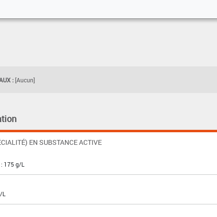
UX :
[Aucun]
tion
CIALITÉ) EN SUBSTANCE ACTIVE
: 175 g/L
g/L