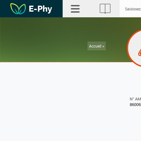
Accueil >
N° A
86006