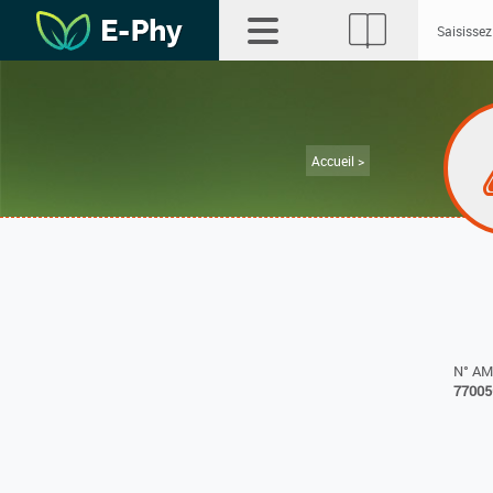
Accueil >
N° A
77005