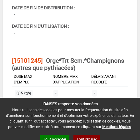
DATE DE FIN DE DISTRIBUTION :
-
DATE DE FIN D'UTILISATION :
-
[15101245]
Orge*Trt Sem.*Champignons
(autres que pythiacées)
DOSE MAX
NOMBRE MAX
DÉLAIS AVANT
D'EMPLOI
D'APPLICATION
RÉCOLTE
0,15 kg/q
-
-
L'ANSES respecte vos données
Nous utilisons des cookies pour mesurer la fréquentation du site afin
INTERVALLE MINIMUM ENTRE APPLICATIONS :
d'améliorer son fonctionnement et d'optimiser votre expérience utilisateur. En
-
cliquant sur "Tout accepter", vous acceptez l'utilisation de cookies. Vous
pouvez modifier ce choix à tout moment en cliquant sur
Mentions légales
.
DATE DE RETRAIT DE L'USAGE :
06/06/2003
Tout accepter
Tout refuser