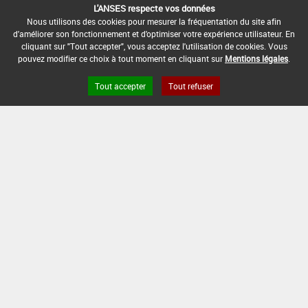
L'ANSES respecte vos données
rubrique « conditions d'emploi générales » ci-dessus.
Nous utilisons des cookies pour mesurer la fréquentation du site afin
En l'absence de distance de sécurité riverains fixée
d'améliorer son fonctionnement et d'optimiser votre expérience utilisateur. En
dans l'AMM, l'arrêté du 4 mai 2017 relatif à la mise sur
cliquant sur "Tout accepter", vous acceptez l'utilisation de cookies. Vous
le marché et à l'utilisation des produits
pouvez modifier ce choix à tout moment en cliquant sur
Mentions légales
.
phytopharmaceutiques et de leurs adjuvants visés à
l'article L. 253-1 du code rural et de la pêche maritime
Tout accepter
Tout refuser
s'applique.
CONDITIONS :
Fractionnement possible en respectant une dose
maximale de 3 kg/ha en pré-émergence et de 1 kg/ha
en post-émergence.
DATE D'AUTORISATION DE L'USAGE :
19/03/2018