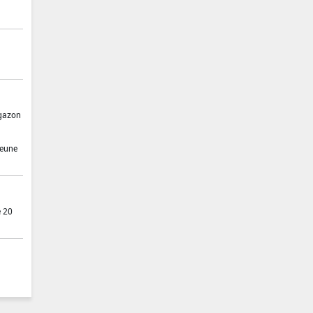
 gazon
jeune
e 20