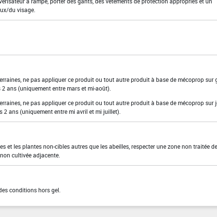
lvérisateur à rampe, porter des gants, des vêtements de protection appropriés et un
eux/du visage.
terraines, ne pas appliquer ce produit ou tout autre produit à base de mécoprop sur
es 2 ans (uniquement entre mars et mi-août).
terraines, ne pas appliquer ce produit ou tout autre produit à base de mécoprop sur 
 2 ans (uniquement entre mi avril et mi juillet).
es et les plantes non-cibles autres que les abeilles, respecter une zone non traitée d
 non cultivée adjacente.
des conditions hors gel.