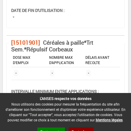
DATE DE FIN D'UTILISATION :
-
[15101901]
Céréales à paille*Trt
Sem.*Répulsif Corbeaux
DOSE MAX
NOMBRE MAX
DÉLAIS AVANT
D'EMPLOI
D'APPLICATION
RÉCOLTE
-
-
-
INTERVALLE MINIMUM ENTRE APPLICATIONS :
-
L'ANSES respecte vos données
Nous utilisons des cookies pour mesurer la fréquentation du site afin
DATE DE RETRAIT DE L'USAGE :
d'améliorer son fonctionnement et d'optimiser votre expérience utilisateur. En
08/07/2002
cliquant sur "Tout accepter", vous acceptez l'utilisation de cookies. Vous
pouvez modifier ce choix à tout moment en cliquant sur
Mentions légales
.
DATE DE FIN DE DISTRIBUTION :