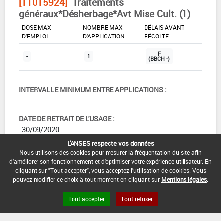
[11015924]
Traitements
généraux*Désherbage*Avt Mise Cult. (1)
DOSE MAX
NOMBRE MAX
DÉLAIS AVANT
D'EMPLOI
D'APPLICATION
RÉCOLTE
F
-
1
(BBCH -)
INTERVALLE MINIMUM ENTRE APPLICATIONS :
-
DATE DE RETRAIT DE L'USAGE :
30/09/2020
L'ANSES respecte vos données
DATE DE FIN DE DISTRIBUTION :
Nous utilisons des cookies pour mesurer la fréquentation du site afin
30/03/2021
d'améliorer son fonctionnement et d'optimiser votre expérience utilisateur. En
cliquant sur "Tout accepter", vous acceptez l'utilisation de cookies. Vous
DATE DE FIN D'UTILISATION :
pouvez modifier ce choix à tout moment en cliquant sur
Mentions légales
.
30/09/2021
Tout accepter
Tout refuser