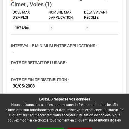
Cimet., Voies (1)
DOSE MAX
NOMBRE MAX
DÉLAIS AVANT
D'EMPLOI
D'APPLICATION
RÉCOLTE
10,7 L/ha
-
-
INTERVALLE MINIMUM ENTRE APPLICATIONS :
-
DATE DE RETRAIT DE L'USAGE :
-
DATE DE FIN DE DISTRIBUTION :
30/05/2008
DATE DE FIN D'UTILISATION :
L'ANSES respecte vos données
13/12/2008
Nous utilisons des cookies pour mesurer la fréquentation du site afin
d'améliorer son fonctionnement et d'optimiser votre expérience utilisateur. En
cliquant sur "Tout accepter", vous acceptez l'utilisation de cookies. Vous
pouvez modifier ce choix à tout moment en cliquant sur
Mentions légales
.