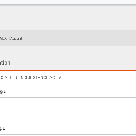
UX :
[Aucun]
tion
CIALITÉ) EN SUBSTANCE ACTIVE
 g/L
/L
g/L