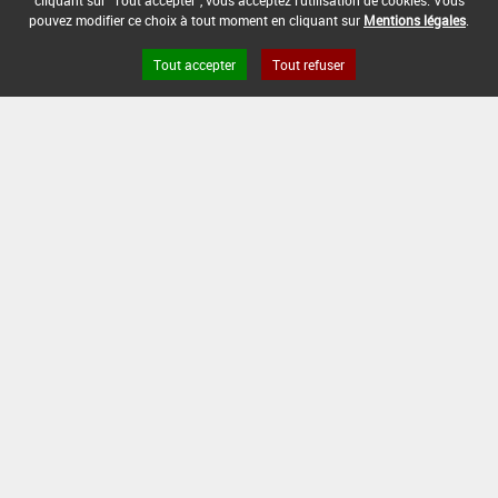
cliquant sur "Tout accepter", vous acceptez l'utilisation de cookies. Vous
-
pouvez modifier ce choix à tout moment en cliquant sur
Mentions légales
.
Tout accepter
Tout refuser
Version du produit : v 2.0