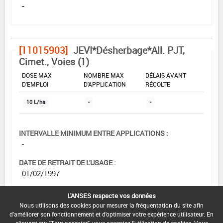
-
[11015903]
JEVI*Désherbage*All. PJT,
Cimet., Voies (1)
DOSE MAX
NOMBRE MAX
DÉLAIS AVANT
D'EMPLOI
D'APPLICATION
RÉCOLTE
10 L/ha
-
-
INTERVALLE MINIMUM ENTRE APPLICATIONS :
-
DATE DE RETRAIT DE L'USAGE :
01/02/1997
DATE DE FIN DE DISTRIBUTION :
L'ANSES respecte vos données
-
Nous utilisons des cookies pour mesurer la fréquentation du site afin
d'améliorer son fonctionnement et d'optimiser votre expérience utilisateur. En
DATE DE FIN D'UTILISATION :