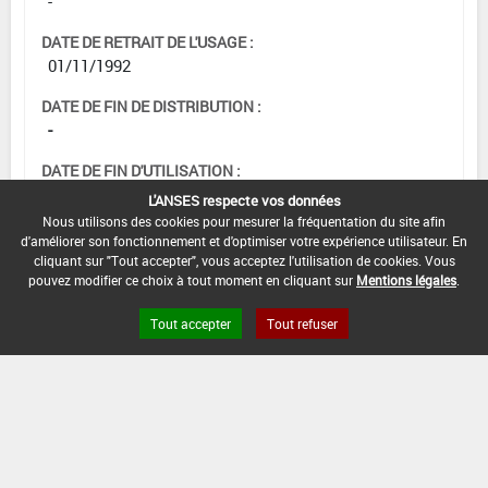
-
DATE DE RETRAIT DE L'USAGE :
01/11/1992
DATE DE FIN DE DISTRIBUTION :
-
DATE DE FIN D'UTILISATION :
-
L'ANSES respecte vos données
Nous utilisons des cookies pour mesurer la fréquentation du site afin
d'améliorer son fonctionnement et d'optimiser votre expérience utilisateur. En
cliquant sur "Tout accepter", vous acceptez l'utilisation de cookies. Vous
pouvez modifier ce choix à tout moment en cliquant sur
Mentions légales
.
Tout accepter
Tout refuser
Version du produit : v 2.0