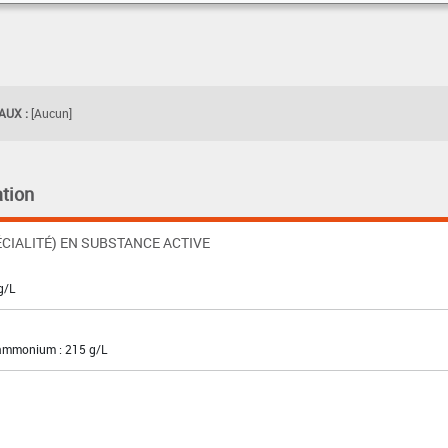
UX :
[Aucun]
tion
CIALITÉ) EN SUBSTANCE ACTIVE
g/L
'ammonium : 215 g/L