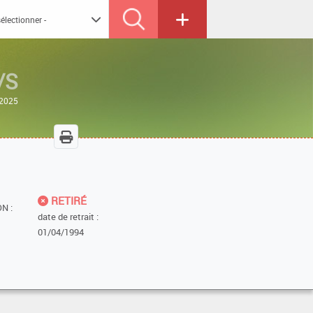
/S
/2025
RETIRÉ
N :
date de retrait :
01/04/1994