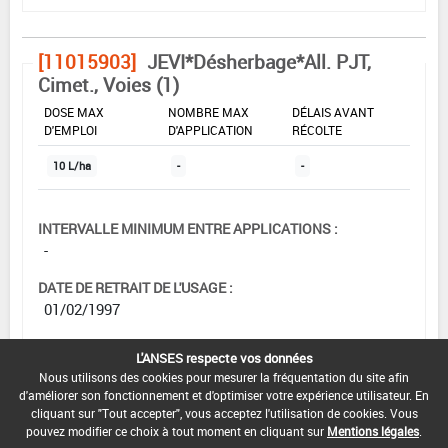
[11015903]
JEVI*Désherbage*All. PJT,
Cimet., Voies (1)
DOSE MAX
NOMBRE MAX
DÉLAIS AVANT
D'EMPLOI
D'APPLICATION
RÉCOLTE
10 L/ha
-
-
INTERVALLE MINIMUM ENTRE APPLICATIONS :
-
DATE DE RETRAIT DE L'USAGE :
01/02/1997
DATE DE FIN DE DISTRIBUTION :
L'ANSES respecte vos données
-
Nous utilisons des cookies pour mesurer la fréquentation du site afin
d'améliorer son fonctionnement et d'optimiser votre expérience utilisateur. En
DATE DE FIN D'UTILISATION :
cliquant sur "Tout accepter", vous acceptez l'utilisation de cookies. Vous
-
pouvez modifier ce choix à tout moment en cliquant sur
Mentions légales
.