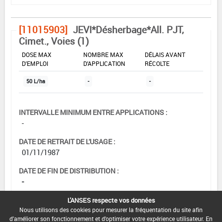
[11015903]
JEVI*Désherbage*All. PJT,
Cimet., Voies (1)
DOSE MAX
NOMBRE MAX
DÉLAIS AVANT
D'EMPLOI
D'APPLICATION
RÉCOLTE
50 L/ha
-
-
INTERVALLE MINIMUM ENTRE APPLICATIONS :
-
DATE DE RETRAIT DE L'USAGE :
01/11/1987
DATE DE FIN DE DISTRIBUTION :
-
DATE DE FIN D'UTILISATION :
L'ANSES respecte vos données
-
Nous utilisons des cookies pour mesurer la fréquentation du site afin
d'améliorer son fonctionnement et d'optimiser votre expérience utilisateur. En