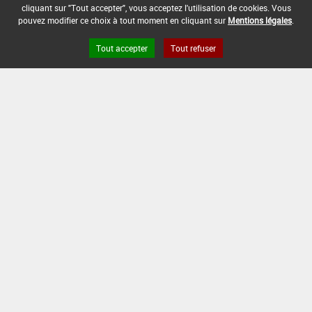
cliquant sur "Tout accepter", vous acceptez l'utilisation de cookies. Vous
pouvez modifier ce choix à tout moment en cliquant sur
Mentions légales
.
Tout accepter
Tout refuser
Version du produit : v 2.0
FAQ et Contact
Open Data
Mentions légales
Site ANSES
Dphy
2.1.4