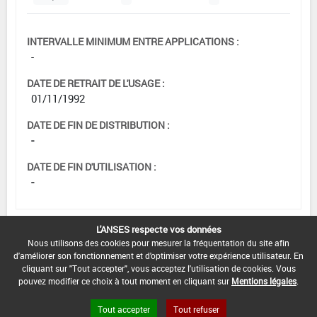
INTERVALLE MINIMUM ENTRE APPLICATIONS :
-
DATE DE RETRAIT DE L'USAGE :
01/11/1992
DATE DE FIN DE DISTRIBUTION :
-
DATE DE FIN D'UTILISATION :
-
L'ANSES respecte vos données
[12705901]
Vigne*Désherbage*Pépi.
Nous utilisons des cookies pour mesurer la fréquentation du site afin
d'améliorer son fonctionnement et d'optimiser votre expérience utilisateur. En
Jeunes plantat.
cliquant sur "Tout accepter", vous acceptez l'utilisation de cookies. Vous
DOSE MAX
NOMBRE MAX
DÉLAIS AVANT
pouvez modifier ce choix à tout moment en cliquant sur
Mentions légales
.
D'EMPLOI
D'APPLICATION
RÉCOLTE
Tout accepter
Tout refuser