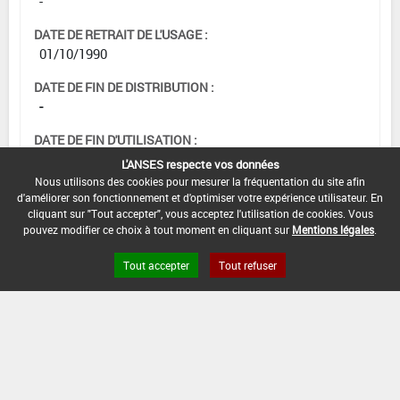
-
DATE DE RETRAIT DE L'USAGE :
01/10/1990
DATE DE FIN DE DISTRIBUTION :
-
DATE DE FIN D'UTILISATION :
-
L'ANSES respecte vos données
Nous utilisons des cookies pour mesurer la fréquentation du site afin
d'améliorer son fonctionnement et d'optimiser votre expérience utilisateur. En
cliquant sur "Tout accepter", vous acceptez l'utilisation de cookies. Vous
pouvez modifier ce choix à tout moment en cliquant sur
Mentions légales
.
Tout accepter
Tout refuser
Version du produit : v 2.0