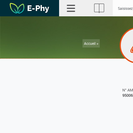
Accueil >
N° A
95006