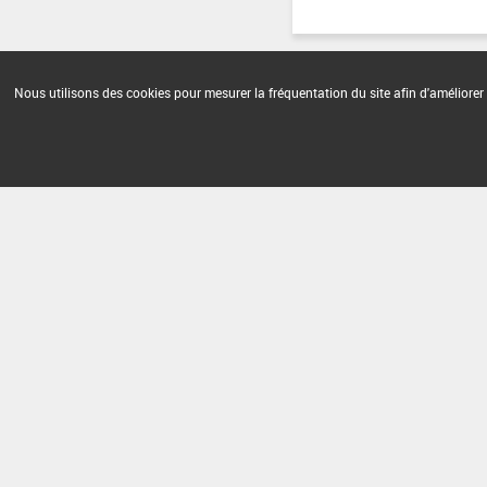
Nous utilisons des cookies pour mesurer la fréquentation du site afin d'améliorer 
Version du produit : v 2.0
FAQ et Contact
Open Data
Mention