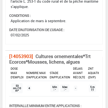
l'article L. 253-1 du code rural et de la pêche maritime
s'applique.
CONDITIONS :
Application de mars à septembre.
DATE D'AUTORISATION DE L'USAGE :
07/02/2025
[14053903]
Cultures ornementales*Trt
Ecorces*Mousses, lichens, algues
DOSE
DÉLAIS
ZNT
MAX
NOMBRE MAX
STADE
AVANT
AQUATIQUE
D'EMPLOI
D'APPLICATION
D'APPLICATION
RÉCOLTE
(DVP)
53
Min
Max
5 m
mL/10
4
-
: -
: -
(-)
m²
INTERVALLE MINIMUM ENTRE APPLICATIONS :