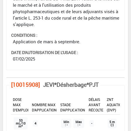
le marché et à l'utilisation des produits
phytopharmaceutiques et de leurs adjuvants visés à
l'article L. 253-1 du code rural et de la pêche maritime
s'applique.
CONDITIONS :
Application de mars à septembre.
DATE D'AUTORISATION DE L'USAGE :
07/02/2025
[10015908]
JEVI*Désherbage*PJT
DOSE
DÉLAIS
ZNT
MAX
NOMBRE MAX
STADE
AVANT
AQUATIQUE
D'EMPLOI
D'APPLICATION
D'APPLICATION
RÉCOLTE
(DVP)
53
Min
Max
5 m
mL/10
4
-
: -
: -
(-)
m²