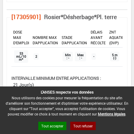
[17305901]
Rosier*Désherbage*Pl. terre
DOSE
DÉLAIS
ZNT
MAX
NOMBRE MAX
STADE
AVANT
AQUATIQUE
D'EMPLOI
D'APPLICATION
D'APPLICATION
RÉCOLTE
(DVP)
53
Min
Max
5 m
mL/10
2
-
: -
: -
(-)
m²
INTERVALLE MINIMUM ENTRE APPLICATIONS :
21 Jour(s)
L'ANSES respecte vos données
DISTANCE DE SÉCURITÉ RIVERAIN ET PERSONNES
Nous utilisons des cookies pour mesurer la fréquentation du site afin
PRÉSENTES :
d'améliorer son fonctionnement et d'optimiser votre expérience utilisateur. En
Se référer à la catégorie « RIVERAINS » dans la
cliquant sur "Tout accepter", vous acceptez l'utilisation de cookies. Vous
rubrique « conditions d'emploi générales » ci-dessus.
pouvez modifier ce choix à tout moment en cliquant sur
Mentions légales
.
En l'absence de distance de sécurité riverains fixée
Tout accepter
Tout refuser
dans l'AMM, l'arrêté du 4 mai 2017 relatif à la mise sur
le marché et à l'utilisation des produits