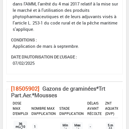
dans l'AMM, l'arrêté du 4 mai 2017 relatif à la mise sur
le marché et à l'utilisation des produits
phytopharmaceutiques et de leurs adjuvants visés à
l'article L. 253-1 du code rural et de la pêche maritime
s'applique.
CONDITIONS :
Application de mars à septembre.
DATE D'AUTORISATION DE L'USAGE :
07/02/2025
[18505902]
Gazons de graminées*Trt
Part.Aer.*Mousses
DOSE
DÉLAIS
ZNT
MAX
NOMBRE MAX
STADE
AVANT
AQUATIQUE
D'EMPLOI
D'APPLICATION
D'APPLICATION
RÉCOLTE
(DVP)
36
Min
Max
5 m
mL/10
1
-
: -
: -
(-)