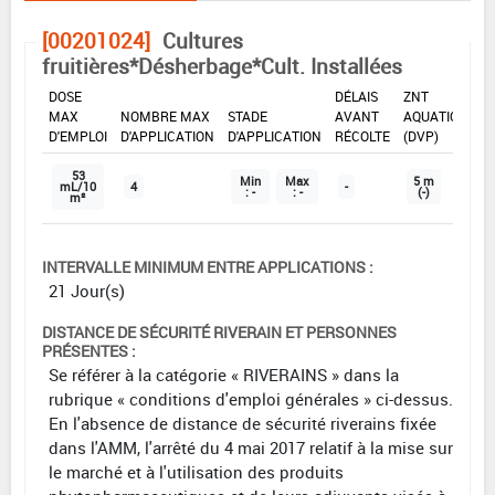
[00201024]
Cultures
fruitières*Désherbage*Cult. Installées
DOSE
DÉLAIS
ZNT
MAX
NOMBRE MAX
STADE
AVANT
AQUATIQUE
D'EMPLOI
D'APPLICATION
D'APPLICATION
RÉCOLTE
(DVP)
53
Min
Max
5 m
mL/10
4
-
: -
: -
(-)
m²
INTERVALLE MINIMUM ENTRE APPLICATIONS :
21 Jour(s)
DISTANCE DE SÉCURITÉ RIVERAIN ET PERSONNES
PRÉSENTES :
Se référer à la catégorie « RIVERAINS » dans la
rubrique « conditions d'emploi générales » ci-dessus.
En l'absence de distance de sécurité riverains fixée
dans l'AMM, l'arrêté du 4 mai 2017 relatif à la mise sur
le marché et à l'utilisation des produits