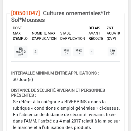
[00501047]
Cultures ornementales*Trt
Sol*Mousses
DOSE
DÉLAIS
ZNT
MAX
NOMBRE MAX
STADE
AVANT
AQUATIQUE
D'EMPLOI
D'APPLICATION
D'APPLICATION
RÉCOLTE
(DVP)
53
Min
Max
5 m
mL/10
2
-
: -
: -
(-)
m²
INTERVALLE MINIMUM ENTRE APPLICATIONS :
30 Jour(s)
DISTANCE DE SÉCURITÉ RIVERAIN ET PERSONNES
PRÉSENTES :
Se référer à la catégorie « RIVERAINS » dans la
rubrique « conditions d'emploi générales » ci-dessus.
En l'absence de distance de sécurité riverains fixée
dans l'AMM, l'arrêté du 4 mai 2017 relatif à la mise sur
le marché et à l'utilisation des produits