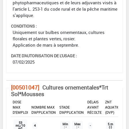
phytopharmaceutiques et de leurs adjuvants visés à
l'article L. 253-1 du code rural et de la pêche maritime
s'applique.
CONDITIONS :
Uniquement sur bulbes ornementaux, cultures
florales et plantes vertes, rosier.
Application de mars à septembre.
DATE D'AUTORISATION DE L'USAGE :
07/02/2025
[00501047]
Cultures ornementales*Trt
Sol*Mousses
DOSE
DÉLAIS
ZNT
MAX
NOMBRE MAX
STADE
AVANT
AQUATIQUE
D'EMPLOI
D'APPLICATION
D'APPLICATION
RÉCOLTE
(DVP)
53
Min
Max
5 m
mL/10
4
-
: -
: -
(-)
m²