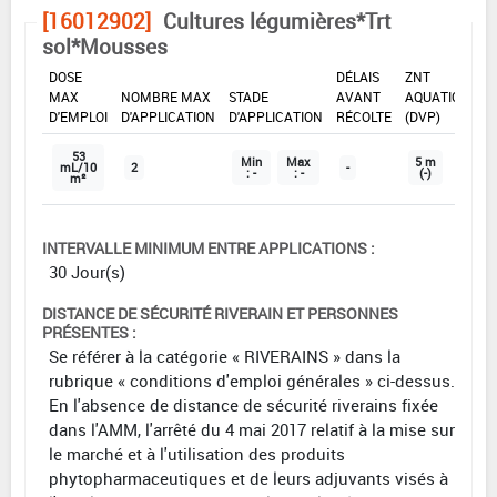
[16012902]
Cultures légumières*Trt
sol*Mousses
DOSE
DÉLAIS
ZNT
MAX
NOMBRE MAX
STADE
AVANT
AQUATIQUE
D'EMPLOI
D'APPLICATION
D'APPLICATION
RÉCOLTE
(DVP)
53
Min
Max
5 m
mL/10
2
-
: -
: -
(-)
m²
INTERVALLE MINIMUM ENTRE APPLICATIONS :
30 Jour(s)
DISTANCE DE SÉCURITÉ RIVERAIN ET PERSONNES
PRÉSENTES :
Se référer à la catégorie « RIVERAINS » dans la
rubrique « conditions d'emploi générales » ci-dessus.
En l'absence de distance de sécurité riverains fixée
dans l'AMM, l'arrêté du 4 mai 2017 relatif à la mise sur
le marché et à l'utilisation des produits
phytopharmaceutiques et de leurs adjuvants visés à