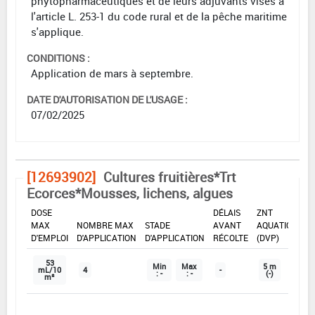
phytopharmaceutiques et de leurs adjuvants visés à
l'article L. 253-1 du code rural et de la pêche maritime
s'applique.
CONDITIONS :
Application de mars à septembre.
DATE D'AUTORISATION DE L'USAGE :
07/02/2025
[12693902]
Cultures fruitières*Trt
Ecorces*Mousses, lichens, algues
DOSE
DÉLAIS
ZNT
MAX
NOMBRE MAX
STADE
AVANT
AQUATIQUE
D'EMPLOI
D'APPLICATION
D'APPLICATION
RÉCOLTE
(DVP)
53
Min
Max
5 m
mL/10
4
-
: -
: -
(-)
m²