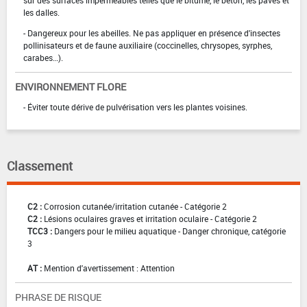
sur des surfaces imperméables telles que le bitume, le béton, les pavés et
les dalles.
- Dangereux pour les abeilles. Ne pas appliquer en présence d'insectes
pollinisateurs et de faune auxiliaire (coccinelles, chrysopes, syrphes,
carabes…).
ENVIRONNEMENT FLORE
- Éviter toute dérive de pulvérisation vers les plantes voisines.
Classement
C2 :
Corrosion cutanée/irritation cutanée - Catégorie 2
C2 :
Lésions oculaires graves et irritation oculaire - Catégorie 2
TCC3 :
Dangers pour le milieu aquatique - Danger chronique, catégorie
3
AT :
Mention d'avertissement : Attention
PHRASE DE RISQUE