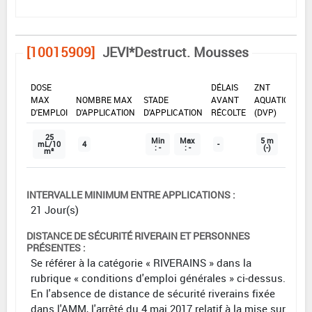
[10015909]
JEVI*Destruct. Mousses
DOSE
DÉLAIS
ZNT
MAX
NOMBRE MAX
STADE
AVANT
AQUATIQUE
D'EMPLOI
D'APPLICATION
D'APPLICATION
RÉCOLTE
(DVP)
25
Min
Max
5 m
mL/10
4
-
: -
: -
(-)
m²
INTERVALLE MINIMUM ENTRE APPLICATIONS :
21 Jour(s)
DISTANCE DE SÉCURITÉ RIVERAIN ET PERSONNES
PRÉSENTES :
Se référer à la catégorie « RIVERAINS » dans la
rubrique « conditions d'emploi générales » ci-dessus.
En l'absence de distance de sécurité riverains fixée
dans l'AMM, l'arrêté du 4 mai 2017 relatif à la mise sur