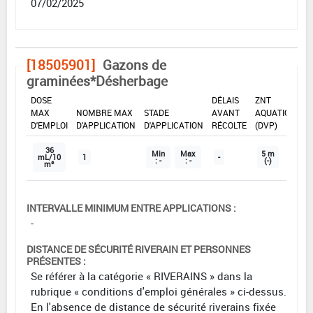
07/02/2025
[18505901]
Gazons de
graminées*Désherbage
DOSE
DÉLAIS
ZNT
MAX
NOMBRE MAX
STADE
AVANT
AQUATIQUE
D'EMPLOI
D'APPLICATION
D'APPLICATION
RÉCOLTE
(DVP)
36
Min
Max
5 m
mL/10
1
-
: -
: -
(-)
m²
INTERVALLE MINIMUM ENTRE APPLICATIONS :
-
DISTANCE DE SÉCURITÉ RIVERAIN ET PERSONNES
PRÉSENTES :
Se référer à la catégorie « RIVERAINS » dans la
rubrique « conditions d'emploi générales » ci-dessus.
En l'absence de distance de sécurité riverains fixée