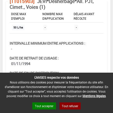
[11015903]
JEVI*Désherbage*All. PJT,
Cimet., Voies (1)
DOSE MAX
NOMBRE MAX
DÉLAIS AVANT
D'EMPLOI
D'APPLICATION
RÉCOLTE
50 L/ha
-
-
INTERVALLE MINIMUM ENTRE APPLICATIONS :
-
DATE DE RETRAIT DE L'USAGE :
01/11/1994
DATE DE FIN DE DISTRIBUTION :
L'ANSES respecte vos données
-
Nous utilisons des cookies pour mesurer la fréquentation du site afin
d'améliorer son fonctionnement et d'optimiser votre expérience utilisateur. En
DATE DE FIN D'UTILISATION :
cliquant sur "Tout accepter", vous acceptez l'utilisation de cookies. Vous
-
pouvez modifier ce choix à tout moment en cliquant sur
Mentions légales
.
Tout accepter
Tout refuser