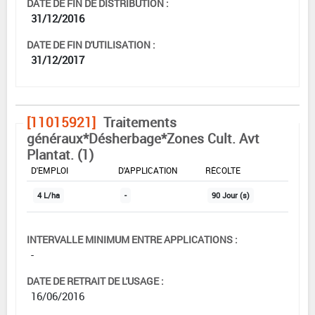
DATE DE FIN DE DISTRIBUTION :
31/12/2016
DATE DE FIN D'UTILISATION :
31/12/2017
[11015921]
Traitements
généraux*Désherbage*Zones Cult. Avt
Plantat. (1)
DOSE MAX
NOMBRE MAX
DÉLAIS AVANT
D'EMPLOI
D'APPLICATION
RÉCOLTE
4 L/ha
-
90 Jour (s)
INTERVALLE MINIMUM ENTRE APPLICATIONS :
-
DATE DE RETRAIT DE L'USAGE :
16/06/2016