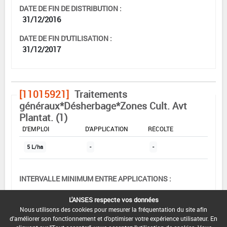
DATE DE FIN DE DISTRIBUTION :
31/12/2016
DATE DE FIN D'UTILISATION :
31/12/2017
[11015921]
Traitements
généraux*Désherbage*Zones Cult. Avt
Plantat. (1)
DOSE MAX
NOMBRE MAX
DÉLAIS AVANT
D'EMPLOI
D'APPLICATION
RÉCOLTE
5 L/ha
-
-
INTERVALLE MINIMUM ENTRE APPLICATIONS :
-
L'ANSES respecte vos données
DATE DE RETRAIT DE L'USAGE :
Nous utilisons des cookies pour mesurer la fréquentation du site afin
16/06/2016
d'améliorer son fonctionnement et d'optimiser votre expérience utilisateur. En