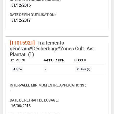
31/12/2016
DATE DE FIN D'UTILISATION :
31/12/2017
[11015921]
Traitements
généraux*Désherbage*Zones Cult. Avt
Plantat. (1)
DOSE MAX
NOMBRE MAX
DÉLAIS AVANT
D'EMPLOI
D'APPLICATION
RÉCOLTE
4 L/ha
-
21 Jour (s)
INTERVALLE MINIMUM ENTRE APPLICATIONS :
-
DATE DE RETRAIT DE L'USAGE :
16/06/2016