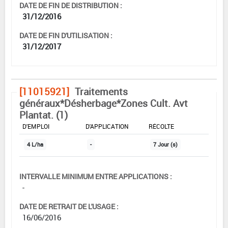
DATE DE FIN DE DISTRIBUTION :
31/12/2016
DATE DE FIN D'UTILISATION :
31/12/2017
[11015921]
Traitements
généraux*Désherbage*Zones Cult. Avt
Plantat. (1)
DOSE MAX
NOMBRE MAX
DÉLAIS AVANT
D'EMPLOI
D'APPLICATION
RÉCOLTE
4 L/ha
-
7 Jour (s)
INTERVALLE MINIMUM ENTRE APPLICATIONS :
-
DATE DE RETRAIT DE L'USAGE :
16/06/2016