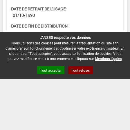
DATE DE RETRAIT DE L'USAGE :
01/10/1990
DATE DE FIN DE DISTRIBUTION :
-
L'ANSES respecte vos données
DATE DE FIN D'UTILISATION :
Nous utilisons des cookies pour mesurer la fréquentation du site afin
d'améliorer son fonctionnement et d'optimiser votre expérience utilisateur. En
-
cliquant sur "Tout accepter", vous acceptez l'utilisation de cookies. Vous
pouvez modifier ce choix à tout moment en cliquant sur
Mentions légales
.
Tout accepter
Tout refuser
Version du produit : v 2.0