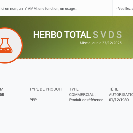
HERBO TOTAL
S V D S
Mise à jour le 23/12/2025
MM
TYPE DE PRODUIT
TYPE
1ÈRE
68
:
COMMERCIAL :
AUTORISATIO
PPP
Produit de référence
01/12/1980