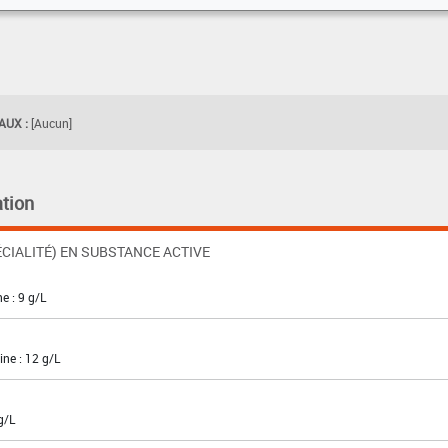
UX :
[Aucun]
tion
CIALITÉ) EN SUBSTANCE ACTIVE
e : 9 g/L
ne : 12 g/L
g/L