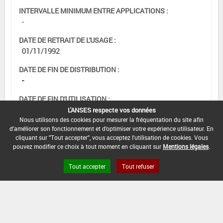
INTERVALLE MINIMUM ENTRE APPLICATIONS :
-
DATE DE RETRAIT DE L'USAGE :
01/11/1992
DATE DE FIN DE DISTRIBUTION :
-
DATE DE FIN D'UTILISATION :
-
L'ANSES respecte vos données
Nous utilisons des cookies pour mesurer la fréquentation du site afin
d'améliorer son fonctionnement et d'optimiser votre expérience utilisateur. En
cliquant sur "Tout accepter", vous acceptez l'utilisation de cookies. Vous
pouvez modifier ce choix à tout moment en cliquant sur
Mentions légales
.
Tout accepter
Tout refuser