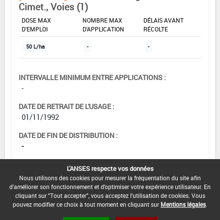
Cimet., Voies (1)
DOSE MAX
NOMBRE MAX
DÉLAIS AVANT
D'EMPLOI
D'APPLICATION
RÉCOLTE
50 L/ha
-
-
INTERVALLE MINIMUM ENTRE APPLICATIONS :
-
DATE DE RETRAIT DE L'USAGE :
01/11/1992
DATE DE FIN DE DISTRIBUTION :
-
DATE DE FIN D'UTILISATION :
L'ANSES respecte vos données
-
Nous utilisons des cookies pour mesurer la fréquentation du site afin
d'améliorer son fonctionnement et d'optimiser votre expérience utilisateur. En
cliquant sur "Tout accepter", vous acceptez l'utilisation de cookies. Vous
pouvez modifier ce choix à tout moment en cliquant sur
Mentions légales
.