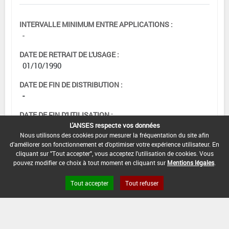
INTERVALLE MINIMUM ENTRE APPLICATIONS :
-
DATE DE RETRAIT DE L'USAGE :
01/10/1990
DATE DE FIN DE DISTRIBUTION :
-
DATE DE FIN D'UTILISATION :
L'ANSES respecte vos données
-
Nous utilisons des cookies pour mesurer la fréquentation du site afin
d'améliorer son fonctionnement et d'optimiser votre expérience utilisateur. En
cliquant sur "Tout accepter", vous acceptez l'utilisation de cookies. Vous
pouvez modifier ce choix à tout moment en cliquant sur
Mentions légales
.
Tout accepter
Tout refuser