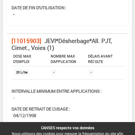
DATE DE FIN D'UTILISATION :
-
[11015903]
JEVI*Désherbage*All. PJT,
Cimet., Voies (1)
DOSE MAX
NOMBRE MAX
DÉLAIS AVANT
D'EMPLOI
D'APPLICATION
RÉCOLTE
20 L/ha
-
-
INTERVALLE MINIMUM ENTRE APPLICATIONS :
-
DATE DE RETRAIT DE L'USAGE :
04/12/1998
DATE DE FIN DE DISTRIBUTION :
L'ANSES respecte vos données
-
Nous utilisons des cookies pour mesurer la fréquentation du site afin