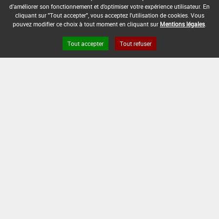
d'améliorer son fonctionnement et d'optimiser votre expérience utilisateur. En
DATE DE FIN D'UTILISATION :
cliquant sur "Tout accepter", vous acceptez l'utilisation de cookies. Vous
pouvez modifier ce choix à tout moment en cliquant sur
Mentions légales
.
-
Tout accepter
Tout refuser
Version du produit : v 2.0