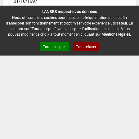
01/10/1997
L'ANSES respecte vos données
DATE DE FIN DE DISTRIBUTION :
Nous utilisons des cookies pour mesurer la fréquentation du site afin
-
d'améliorer son fonctionnement et d'optimiser votre expérience utilisateur. En
cliquant sur "Tout accepter", vous acceptez l'utilisation de cookies. Vous
DATE DE FIN D'UTILISATION :
pouvez modifier ce choix à tout moment en cliquant sur
Mentions légales
.
-
Tout accepter
Tout refuser
Version du produit : v 2.0