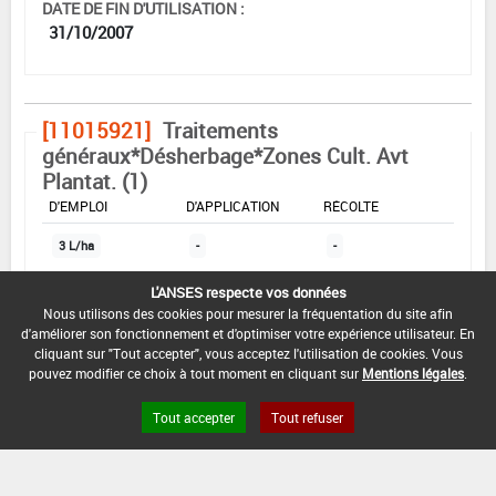
DATE DE FIN D'UTILISATION :
31/10/2007
[11015921]
Traitements
généraux*Désherbage*Zones Cult. Avt
Plantat. (1)
DOSE MAX
NOMBRE MAX
DÉLAIS AVANT
D'EMPLOI
D'APPLICATION
RÉCOLTE
3 L/ha
-
-
L'ANSES respecte vos données
INTERVALLE MINIMUM ENTRE APPLICATIONS :
Nous utilisons des cookies pour mesurer la fréquentation du site afin
d'améliorer son fonctionnement et d'optimiser votre expérience utilisateur. En
-
cliquant sur "Tout accepter", vous acceptez l'utilisation de cookies. Vous
pouvez modifier ce choix à tout moment en cliquant sur
Mentions légales
.
DATE DE RETRAIT DE L'USAGE :
-
Tout accepter
Tout refuser
DATE DE FIN DE DISTRIBUTION :
30/04/2007