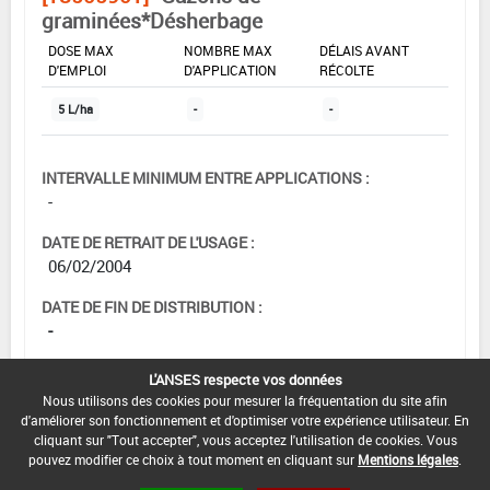
graminées*Désherbage
DOSE MAX
NOMBRE MAX
DÉLAIS AVANT
D'EMPLOI
D'APPLICATION
RÉCOLTE
5 L/ha
-
-
INTERVALLE MINIMUM ENTRE APPLICATIONS :
-
DATE DE RETRAIT DE L'USAGE :
06/02/2004
DATE DE FIN DE DISTRIBUTION :
-
DATE DE FIN D'UTILISATION :
L'ANSES respecte vos données
-
Nous utilisons des cookies pour mesurer la fréquentation du site afin
d'améliorer son fonctionnement et d'optimiser votre expérience utilisateur. En
cliquant sur "Tout accepter", vous acceptez l'utilisation de cookies. Vous
pouvez modifier ce choix à tout moment en cliquant sur
Mentions légales
.