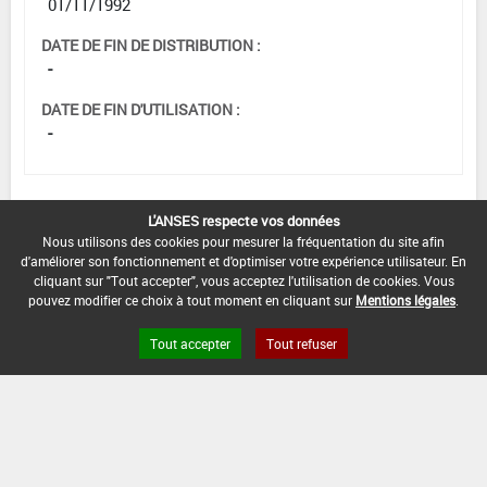
01/11/1992
DATE DE FIN DE DISTRIBUTION :
-
DATE DE FIN D'UTILISATION :
-
L'ANSES respecte vos données
[12705902]
Vigne*Désherbage*Cult.
Nous utilisons des cookies pour mesurer la fréquentation du site afin
Installées
d'améliorer son fonctionnement et d'optimiser votre expérience utilisateur. En
cliquant sur "Tout accepter", vous acceptez l'utilisation de cookies. Vous
DOSE MAX
NOMBRE MAX
DÉLAIS AVANT
pouvez modifier ce choix à tout moment en cliquant sur
Mentions légales
.
D'EMPLOI
D'APPLICATION
RÉCOLTE
3,2 kg/ha
-
-
Tout accepter
Tout refuser
INTERVALLE MINIMUM ENTRE APPLICATIONS :
-
DATE DE RETRAIT DE L'USAGE :