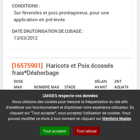
CONDITIONS :
Sur féveroles et pois protéagineux, pour une
application en pré-levée.
DATE D'AUTORISATION DE L'USAGE :
13/03/2012
[16575901]
Haricots et Pois écossés
frais*Désherbage
DOSE
DÉLAIS
ZNT
MAX
NOMBRE MAX
STADE
AVANT
AQUATIQUE
D'EMPLOI
D'APPLICATION
D'APPLICATION
RÉCOLTE
(DVP)
L'ANSES respecte vos données
Nous utilisons des cookies pour mesurer la fréquentation du site afin
F
0,25
Min
Max
5 m
1
(BBCH
d'améliorer son fonctionnement et d'optimiser votre expérience utilisateur. En
L/ha
: -
: -
(-)
-)
cliquant sur "Tout accepter", vous acceptez l'utilisation de cookies. Vous
pouvez modifier ce choix à tout moment en cliquant sur
Mentions légales
.
INTERVALLE MINIMUM ENTRE APPLICATIONS :
Tout accepter
Tout refuser
-