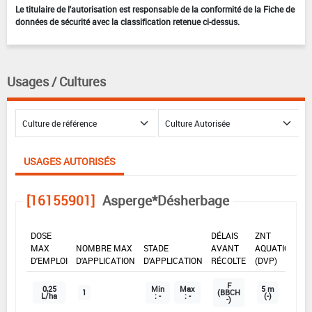
Le titulaire de l'autorisation est responsable de la conformité de la Fiche de
données de sécurité avec la classification retenue ci-dessus.
Usages / Cultures
USAGES AUTORISÉS
[16155901]
Asperge*Désherbage
DOSE
DÉLAIS
ZNT
MAX
NOMBRE MAX
STADE
AVANT
AQUATIQUE
D'EMPLOI
D'APPLICATION
D'APPLICATION
RÉCOLTE
(DVP)
F
0,25
Min
Max
5 m
1
(BBCH
L/ha
: -
: -
(-)
-)