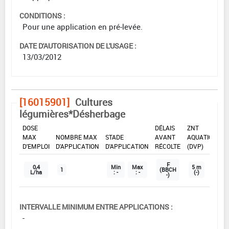
CONDITIONS :
Pour une application en pré-levée.
DATE D'AUTORISATION DE L'USAGE :
13/03/2012
[16015901]
Cultures
légumières*Désherbage
DOSE
DÉLAIS
ZNT
MAX
NOMBRE MAX
STADE
AVANT
AQUATIQUE
D'EMPLOI
D'APPLICATION
D'APPLICATION
RÉCOLTE
(DVP)
F
0,4
Min
Max
5 m
1
(BBCH
L/ha
: -
: -
(-)
-)
INTERVALLE MINIMUM ENTRE APPLICATIONS :
-