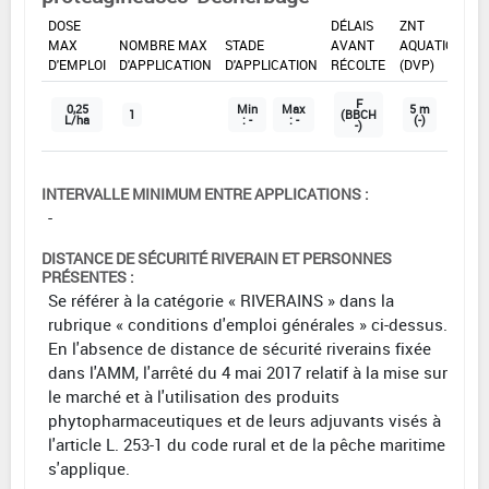
DOSE
DÉLAIS
ZNT
MAX
NOMBRE MAX
STADE
AVANT
AQUATIQUE
D'EMPLOI
D'APPLICATION
D'APPLICATION
RÉCOLTE
(DVP)
F
0,25
Min
Max
5 m
1
(BBCH
L/ha
: -
: -
(-)
-)
INTERVALLE MINIMUM ENTRE APPLICATIONS :
-
DISTANCE DE SÉCURITÉ RIVERAIN ET PERSONNES
PRÉSENTES :
Se référer à la catégorie « RIVERAINS » dans la
rubrique « conditions d'emploi générales » ci-dessus.
En l'absence de distance de sécurité riverains fixée
dans l'AMM, l'arrêté du 4 mai 2017 relatif à la mise sur
le marché et à l'utilisation des produits
phytopharmaceutiques et de leurs adjuvants visés à
l'article L. 253-1 du code rural et de la pêche maritime
s'applique.