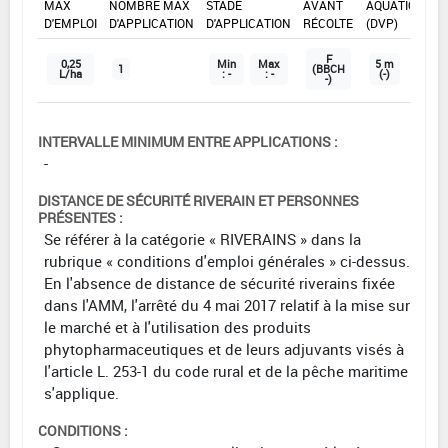
MAX
NOMBRE MAX
STADE
AVANT
AQUATIQUE
D'EMPLOI
D'APPLICATION
D'APPLICATION
RÉCOLTE
(DVP)
F
0,25
Min
Max
5 m
1
(BBCH
L/ha
: -
: -
(-)
-)
INTERVALLE MINIMUM ENTRE APPLICATIONS :
-
DISTANCE DE SÉCURITÉ RIVERAIN ET PERSONNES
PRÉSENTES :
Se référer à la catégorie « RIVERAINS » dans la
rubrique « conditions d'emploi générales » ci-dessus.
En l'absence de distance de sécurité riverains fixée
dans l'AMM, l'arrêté du 4 mai 2017 relatif à la mise sur
le marché et à l'utilisation des produits
phytopharmaceutiques et de leurs adjuvants visés à
l'article L. 253-1 du code rural et de la pêche maritime
s'applique.
CONDITIONS :