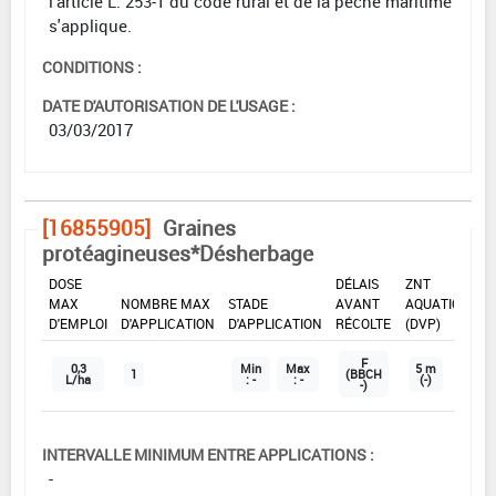
l'article L. 253-1 du code rural et de la pêche maritime
s'applique.
CONDITIONS :
DATE D'AUTORISATION DE L'USAGE :
03/03/2017
[16855905]
Graines
protéagineuses*Désherbage
DOSE
DÉLAIS
ZNT
MAX
NOMBRE MAX
STADE
AVANT
AQUATIQUE
D'EMPLOI
D'APPLICATION
D'APPLICATION
RÉCOLTE
(DVP)
F
0,3
Min
Max
5 m
1
(BBCH
L/ha
: -
: -
(-)
-)
INTERVALLE MINIMUM ENTRE APPLICATIONS :
-