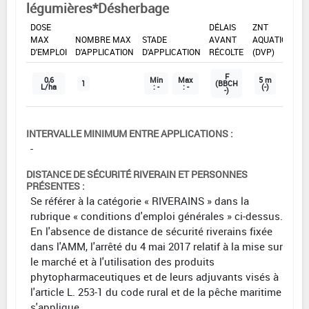
légumières*Désherbage
DOSE
DÉLAIS
ZNT
MAX
NOMBRE MAX
STADE
AVANT
AQUATIQUE
D'EMPLOI
D'APPLICATION
D'APPLICATION
RÉCOLTE
(DVP)
F
0,6
Min
Max
5 m
1
(BBCH
L/ha
: -
: -
(-)
-)
INTERVALLE MINIMUM ENTRE APPLICATIONS :
-
DISTANCE DE SÉCURITÉ RIVERAIN ET PERSONNES
PRÉSENTES :
Se référer à la catégorie « RIVERAINS » dans la
rubrique « conditions d'emploi générales » ci-dessus.
En l'absence de distance de sécurité riverains fixée
dans l'AMM, l'arrêté du 4 mai 2017 relatif à la mise sur
le marché et à l'utilisation des produits
phytopharmaceutiques et de leurs adjuvants visés à
l'article L. 253-1 du code rural et de la pêche maritime
s'applique.