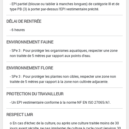
- EPI partiel (blouse ou tablier à manches longues) de catégorie III et de
type PB (3) à porter par-dessus l'EPI vestimentaire précité.
DÉLAI DE RENTRÉE
- 6 heures
ENVIRONNEMENT FAUNE
- SPe 3 : Pour protéger les organismes aquatiques, respecter une zone
non traitée de 5 mètres par rapport aux points d'eau.
ENVIRONNEMENT FLORE
- SPe 3 : Pour protéger les plantes non cibles, respecter une zone non
traitée de 5 mètres par rapport à la zone non cultivée adjacente.
PROTECTION DU TRAVAILLEUR
- Un EPI vestimentaire conforme à la norme NF EN ISO 27065/A1.
RESPECT LMR
o En cas d'échec de la culture, ou après une culture traitée moins de 30
jours avant récolte, ne pas implanter de culture à cycle court (environ 30