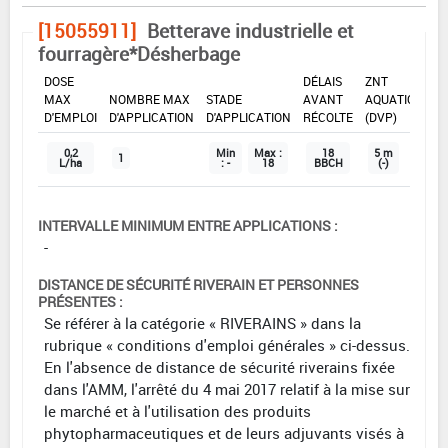
[15055911]
Betterave industrielle et
fourragère*Désherbage
DOSE
DÉLAIS
ZNT
MAX
NOMBRE MAX
STADE
AVANT
AQUATIQUE
D'EMPLOI
D'APPLICATION
D'APPLICATION
RÉCOLTE
(DVP)
0,2
Min
Max :
18
5 m
1
L/ha
: -
18
BBCH
(-)
INTERVALLE MINIMUM ENTRE APPLICATIONS :
-
DISTANCE DE SÉCURITÉ RIVERAIN ET PERSONNES
PRÉSENTES :
Se référer à la catégorie « RIVERAINS » dans la
rubrique « conditions d'emploi générales » ci-dessus.
En l'absence de distance de sécurité riverains fixée
dans l'AMM, l'arrêté du 4 mai 2017 relatif à la mise sur
le marché et à l'utilisation des produits
phytopharmaceutiques et de leurs adjuvants visés à