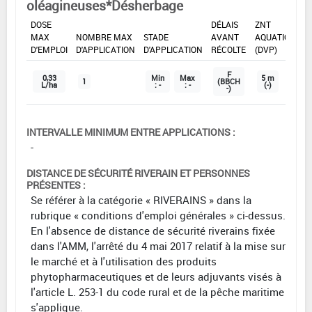
oléagineuses*Désherbage
DOSE
DÉLAIS
ZNT
MAX
NOMBRE MAX
STADE
AVANT
AQUATIQUE
D'EMPLOI
D'APPLICATION
D'APPLICATION
RÉCOLTE
(DVP)
F
0,33
Min
Max
5 m
1
(BBCH
L/ha
: -
: -
(-)
-)
INTERVALLE MINIMUM ENTRE APPLICATIONS :
-
DISTANCE DE SÉCURITÉ RIVERAIN ET PERSONNES
PRÉSENTES :
Se référer à la catégorie « RIVERAINS » dans la
rubrique « conditions d'emploi générales » ci-dessus.
En l'absence de distance de sécurité riverains fixée
dans l'AMM, l'arrêté du 4 mai 2017 relatif à la mise sur
le marché et à l'utilisation des produits
phytopharmaceutiques et de leurs adjuvants visés à
l'article L. 253-1 du code rural et de la pêche maritime
s'applique.