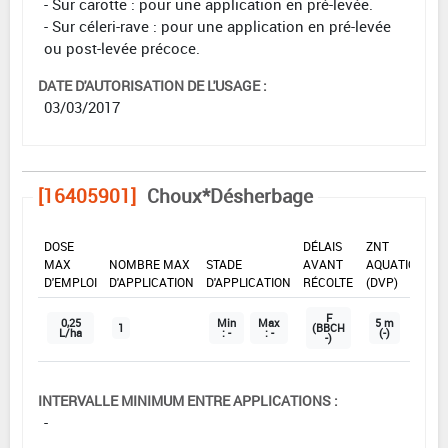
- Sur carotte : pour une application en pré-levée.
- Sur céleri-rave : pour une application en pré-levée
ou post-levée précoce.
DATE D'AUTORISATION DE L'USAGE :
03/03/2017
[16405901]
Choux*Désherbage
DOSE
DÉLAIS
ZNT
MAX
NOMBRE MAX
STADE
AVANT
AQUATIQUE
D'EMPLOI
D'APPLICATION
D'APPLICATION
RÉCOLTE
(DVP)
F
0,25
Min
Max
5 m
1
(BBCH
L/ha
: -
: -
(-)
-)
INTERVALLE MINIMUM ENTRE APPLICATIONS :
-