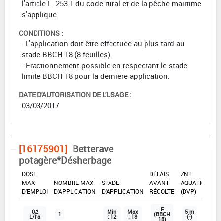
l'article L. 253-1 du code rural et de la pêche maritime
s'applique.
CONDITIONS :
- L'application doit être effectuée au plus tard au
stade BBCH 18 (8 feuilles).
- Fractionnement possible en respectant le stade
limite BBCH 18 pour la dernière application.
DATE D'AUTORISATION DE L'USAGE :
03/03/2017
[16175901]
Betterave
potagère*Désherbage
DOSE
DÉLAIS
ZNT
MAX
NOMBRE MAX
STADE
AVANT
AQUATIQUE
D'EMPLOI
D'APPLICATION
D'APPLICATION
RÉCOLTE
(DVP)
F
0,2
Min
Max
5 m
1
(BBCH
L/ha
: 12
: 18
(-)
18)