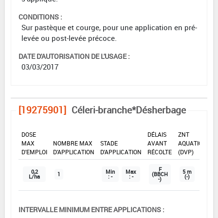
CONDITIONS :
Sur pastèque et courge, pour une application en pré-
levée ou post-levée précoce.
DATE D'AUTORISATION DE L'USAGE :
03/03/2017
[19275901]
Céleri-branche*Désherbage
DOSE
DÉLAIS
ZNT
MAX
NOMBRE MAX
STADE
AVANT
AQUATIQUE
D'EMPLOI
D'APPLICATION
D'APPLICATION
RÉCOLTE
(DVP)
F
0,2
Min
Max
5 m
1
(BBCH
L/ha
: -
: -
(-)
-)
INTERVALLE MINIMUM ENTRE APPLICATIONS :