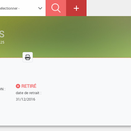
S
025
RETIRÉ
N :
date de retrait :
31/12/2016