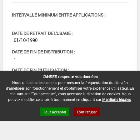
INTERVALLE MINIMUM ENTRE APPLICATIONS :
-
DATE DE RETRAIT DE L'USAGE :
01/10/1990
DATE DE FIN DE DISTRIBUTION :
-
DATE DE FIN D'UTILISATION :
L'ANSES respecte vos données
-
Nous utilisons des cookies pour mesurer la fréquentation du site afin
d'améliorer son fonctionnement et d'optimiser votre expérience utilisateur. En
cliquant sur "Tout accepter", vous acceptez l'utilisation de cookies. Vous
pouvez modifier ce choix à tout moment en cliquant sur
Mentions légales
.
Tout accepter
Tout refuser