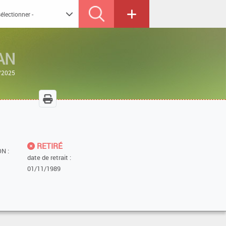
AN
2/2025
RETIRÉ
N :
date de retrait :
01/11/1989