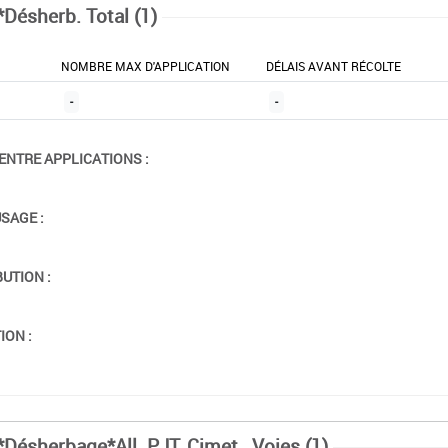
*Désherb. Total (1)
NOMBRE MAX D'APPLICATION
DÉLAIS AVANT RÉCOLTE
-
-
ENTRE APPLICATIONS :
USAGE :
BUTION :
ION :
*Désherbage*All. PJT, Cimet., Voies (1)