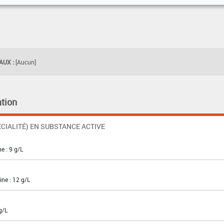
UX :
[Aucun]
tion
CIALITÉ) EN SUBSTANCE ACTIVE
e : 9 g/L
ne : 12 g/L
g/L