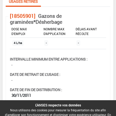
USAGES RETIRÉS
[18505901]
Gazons de
graminées*Désherbage
DOSE MAX
NOMBRE MAX
DÉLAIS AVANT
D'EMPLOI
D'APPLICATION
RÉCOLTE
4 L/ha
-
-
INTERVALLE MINIMUM ENTRE APPLICATIONS :
-
DATE DE RETRAIT DE L'USAGE :
-
DATE DE FIN DE DISTRIBUTION :
30/11/2011
DATE DE FIN D'UTILISATION :
L'ANSES respecte vos données
30/11/2012
Nous utilisons des cookies pour mesurer la fréquentation du site afin
d'améliorer son fonctionnement et d'optimiser votre expérience utilisateur. En