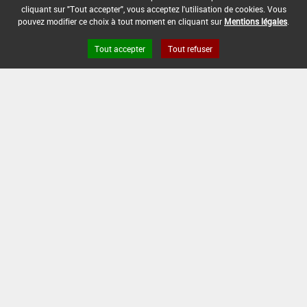
cliquant sur "Tout accepter", vous acceptez l'utilisation de cookies. Vous
pouvez modifier ce choix à tout moment en cliquant sur
Mentions légales
.
Tout accepter
Tout refuser
Version du produit : v 2.0
FAQ et Contact
Open Data
Mentions légales
Site ANSES
Dphy
2.1.4