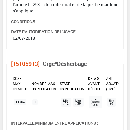
l'article L. 253-1 du code rural et de la pêche maritime
s'applique.
CONDITIONS :
DATE D'AUTORISATION DE L'USAGE :
02/07/2018
[15105913]
Orge*Désherbage
DOSE
DÉLAIS
ZNT
MAX
NOMBRE MAX
STADE
AVANT
AQUATIQUE
D'EMPLOI
D'APPLICATION
D'APPLICATION
RÉCOLTE
(DVP)
F
Min
Max
5 m
1 L/ha
1
(BBCH
: 12
: 39
(-)
39)
INTERVALLE MINIMUM ENTRE APPLICATIONS :
-