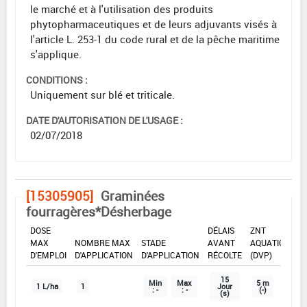
le marché et à l'utilisation des produits
phytopharmaceutiques et de leurs adjuvants visés à
l'article L. 253-1 du code rural et de la pêche maritime
s'applique.
CONDITIONS :
Uniquement sur blé et triticale.
DATE D'AUTORISATION DE L'USAGE :
02/07/2018
[15305905]
Graminées
fourragères*Désherbage
DOSE
DÉLAIS
ZNT
MAX
NOMBRE MAX
STADE
AVANT
AQUATIQUE
D'EMPLOI
D'APPLICATION
D'APPLICATION
RÉCOLTE
(DVP)
15
Min
Max
5 m
1 L/ha
1
Jour
: -
: -
(-)
(s)