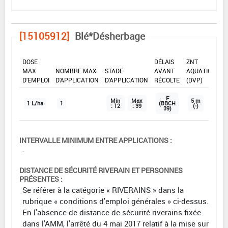
[15105912]
Blé*Désherbage
DOSE
DÉLAIS
ZNT
MAX
NOMBRE MAX
STADE
AVANT
AQUATIQUE
D'EMPLOI
D'APPLICATION
D'APPLICATION
RÉCOLTE
(DVP)
F
Min
Max
5 m
1 L/ha
1
(BBCH
: 12
: 39
(-)
39)
INTERVALLE MINIMUM ENTRE APPLICATIONS :
-
DISTANCE DE SÉCURITÉ RIVERAIN ET PERSONNES
PRÉSENTES :
Se référer à la catégorie « RIVERAINS » dans la
rubrique « conditions d'emploi générales » ci-dessus.
En l'absence de distance de sécurité riverains fixée
dans l'AMM, l'arrêté du 4 mai 2017 relatif à la mise sur