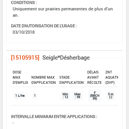
CONDITIONS :
Uniquement sur prairies permanentes de plus d'un
an.
DATE D'AUTORISATION DE L'USAGE :
03/10/2018
[15105915]
Seigle*Désherbage
DOSE
DÉLAIS
ZNT
MAX
NOMBRE MAX
STADE
AVANT
AQUATIQUE
D'EMPLOI
D'APPLICATION
D'APPLICATION
RÉCOLTE
(DVP)
F
Min
Max
5 m
1 L/ha
1
(BBCH
: 12
: 39
(-)
39)
INTERVALLE MINIMUM ENTRE APPLICATIONS :
-