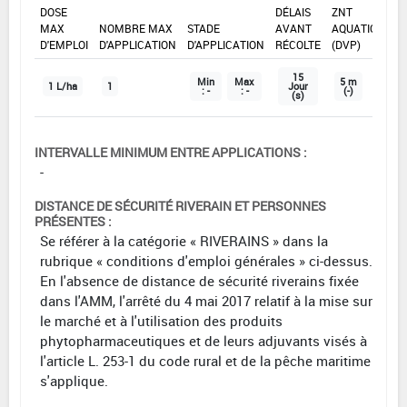
DOSE
DÉLAIS
ZNT
MAX
NOMBRE MAX
STADE
AVANT
AQUATIQUE
D'EMPLOI
D'APPLICATION
D'APPLICATION
RÉCOLTE
(DVP)
15
Min
Max
5 m
1 L/ha
1
Jour
: -
: -
(-)
(s)
INTERVALLE MINIMUM ENTRE APPLICATIONS :
-
DISTANCE DE SÉCURITÉ RIVERAIN ET PERSONNES
PRÉSENTES :
Se référer à la catégorie « RIVERAINS » dans la
rubrique « conditions d'emploi générales » ci-dessus.
En l'absence de distance de sécurité riverains fixée
dans l'AMM, l'arrêté du 4 mai 2017 relatif à la mise sur
le marché et à l'utilisation des produits
phytopharmaceutiques et de leurs adjuvants visés à
l'article L. 253-1 du code rural et de la pêche maritime
s'applique.