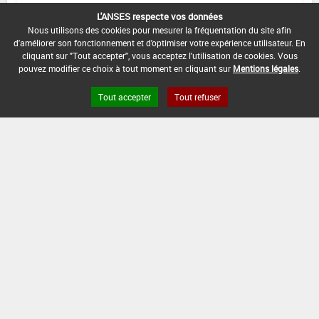
DISTANCE DE SÉCURITÉ RIVERAIN ET PERSONNES
L'ANSES respecte vos données
PRÉSENTES :
Nous utilisons des cookies pour mesurer la fréquentation du site afin
Se référer à la catégorie « RIVERAINS » dans la
d'améliorer son fonctionnement et d'optimiser votre expérience utilisateur. En
rubrique « conditions d'emploi générales » ci-dessus.
cliquant sur "Tout accepter", vous acceptez l'utilisation de cookies. Vous
pouvez modifier ce choix à tout moment en cliquant sur
Mentions légales
.
En l'absence de distance de sécurité riverains fixée
dans l'AMM, l'arrêté du 4 mai 2017 relatif à la mise sur
Tout accepter
Tout refuser
le marché et à l'utilisation des produits
phytopharmaceutiques et de leurs adjuvants visés à
l'article L. 253-1 du code rural et de la pêche maritime
s'applique.
CONDITIONS :
Uniquement sur seigle d'hiver.
DATE D'AUTORISATION DE L'USAGE :
02/07/2018
[15565901]
Sorgho*Désherbage (1)