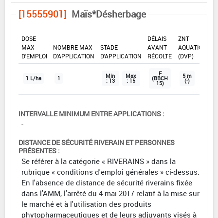
[15555901]
Maïs*Désherbage
DOSE
DÉLAIS
ZNT
MAX
NOMBRE MAX
STADE
AVANT
AQUATIQUE
D'EMPLOI
D'APPLICATION
D'APPLICATION
RÉCOLTE
(DVP)
F
Min
Max
5 m
1 L/ha
1
(BBCH
: 13
: 15
(-)
15)
INTERVALLE MINIMUM ENTRE APPLICATIONS :
-
DISTANCE DE SÉCURITÉ RIVERAIN ET PERSONNES
PRÉSENTES :
Se référer à la catégorie « RIVERAINS » dans la
rubrique « conditions d'emploi générales » ci-dessus.
En l'absence de distance de sécurité riverains fixée
dans l'AMM, l'arrêté du 4 mai 2017 relatif à la mise sur
le marché et à l'utilisation des produits
phytopharmaceutiques et de leurs adjuvants visés à