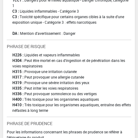
TCC1 :
Dangers pour le milieu aquatique - Danger chronique, catégorie
1
C3 :
Liquides inflammables - Catégorie 3
C3 :
Toxicité spécifique pour certains organes cibles à la suite d'une
exposition unique - Catégorie 3 : effets narcotiques
DA :
Mention d'avertissement : Danger
PHRASE DE RISQUE
H226 :
Liquides et vapeurs inflammables
H304 :
Peut être mortel en cas d'ingestion et de pénétration dans les
voies respiratoires
H315 :
Provoque une irritation cutanée
H317 :
Peut provoquer une allergie cutanée
H319 :
Provoque une sévère irritation des yeux
H335 :
Peut irriter les voies respiratoires
H336 :
Peut provoquer somnolence ou des vertiges
H400 :
Très toxique pour les organismes aquatiques
H410 :
Très toxique pour les organismes aquatiques, entraîne des effets
néfastes à long terme
PHRASE DE PRUDENCE
Pour les informations concernant les phrases de prudence se référer à
l'étiquetage du produit.