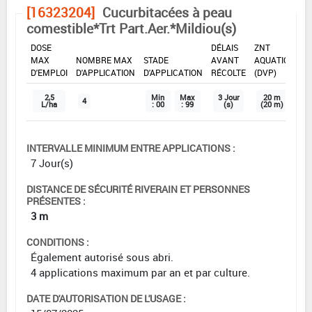
[16323204]
Cucurbitacées à peau
comestible*Trt Part.Aer.*Mildiou(s)
DOSE
DÉLAIS
ZNT
MAX
NOMBRE MAX
STADE
AVANT
AQUATIQUE
D'EMPLOI
D'APPLICATION
D'APPLICATION
RÉCOLTE
(DVP)
2,5
Min
Max
3 Jour
20 m
4
L/ha
: 00
: 99
(s)
(20 m)
INTERVALLE MINIMUM ENTRE APPLICATIONS :
7 Jour(s)
DISTANCE DE SÉCURITÉ RIVERAIN ET PERSONNES
PRÉSENTES :
3 m
CONDITIONS :
Également autorisé sous abri.
4 applications maximum par an et par culture.
DATE D'AUTORISATION DE L'USAGE :