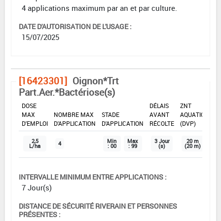
4 applications maximum par an et par culture.
DATE D'AUTORISATION DE L'USAGE :
15/07/2025
[16423301]
Oignon*Trt
Part.Aer.*Bactériose(s)
DOSE
DÉLAIS
ZNT
MAX
NOMBRE MAX
STADE
AVANT
AQUATIQUE
D'EMPLOI
D'APPLICATION
D'APPLICATION
RÉCOLTE
(DVP)
2,5
Min
Max
3 Jour
20 m
4
L/ha
: 00
: 99
(s)
(20 m)
INTERVALLE MINIMUM ENTRE APPLICATIONS :
7 Jour(s)
DISTANCE DE SÉCURITÉ RIVERAIN ET PERSONNES
PRÉSENTES :