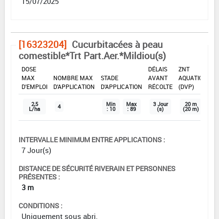
15/07/2025
[16323204]
Cucurbitacées à peau
comestible*Trt Part.Aer.*Mildiou(s)
DOSE
DÉLAIS
ZNT
MAX
NOMBRE MAX
STADE
AVANT
AQUATIQUE
D'EMPLOI
D'APPLICATION
D'APPLICATION
RÉCOLTE
(DVP)
2,5
Min
Max
3 Jour
20 m
4
L/ha
: 10
: 89
(s)
(20 m)
INTERVALLE MINIMUM ENTRE APPLICATIONS :
7 Jour(s)
DISTANCE DE SÉCURITÉ RIVERAIN ET PERSONNES
PRÉSENTES :
3 m
CONDITIONS :
Uniquement sous abri.