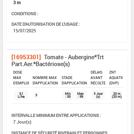
3 m
CONDITIONS :
DATE D'AUTORISATION DE L'USAGE :
15/07/2025
[16953301]
Tomate - Aubergine*Trt
Part.Aer.*Bactériose(s)
DOSE
DÉLAIS
ZNT
MAX
NOMBRE MAX
STADE
AVANT
AQUATIQUE
D'EMPLOI
D'APPLICATION
D'APPLICATION
RÉCOLTE
(DVP)
3,1
Min
Max
3 Jour
20 m
3
L/ha
: 00
: 99
(s)
(20 m)
INTERVALLE MINIMUM ENTRE APPLICATIONS :
7 Jour(s)
DISTANCE DE SÉCURITÉ RIVERAIN ET PERSONNES