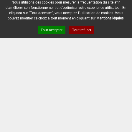
1,25
Min
Max
20 m
Nous utilisons des cookies pour mesurer la fréquentation du site afin
8
Jour
L/ha
: 12
: 89
(20 m)
(s)
d'améliorer son fonctionnement et d'optimiser votre expérience utilisateur. En
cliquant sur "Tout accepter", vous acceptez l'utilisation de cookies. Vous
pouvez modifier ce choix à tout moment en cliquant sur
Mentions légales
.
INTERVALLE MINIMUM ENTRE APPLICATIONS :
7 Jour(s)
Tout accepter
Tout refuser
DISTANCE DE SÉCURITÉ RIVERAIN ET PERSONNES
PRÉSENTES :
3 m
CONDITIONS :
Uniquement autorisé sous abri.
4 applications maximum par an et par culture.
DATE D'AUTORISATION DE L'USAGE :
15/07/2025
[16953201]
Tomate - Aubergine*Trt
Part.Aer.*Mildiou(s)