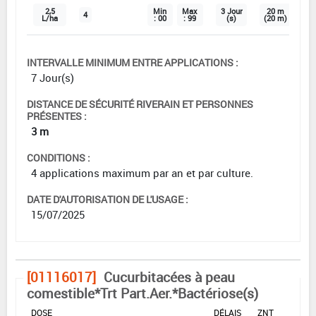
2,5
Min
Max
3 Jour
20 m
4
L/ha
: 00
: 99
(s)
(20 m)
INTERVALLE MINIMUM ENTRE APPLICATIONS :
7 Jour(s)
DISTANCE DE SÉCURITÉ RIVERAIN ET PERSONNES
PRÉSENTES :
3 m
CONDITIONS :
4 applications maximum par an et par culture.
DATE D'AUTORISATION DE L'USAGE :
15/07/2025
[01116017]
Cucurbitacées à peau
comestible*Trt Part.Aer.*Bactériose(s)
DOSE
DÉLAIS
ZNT