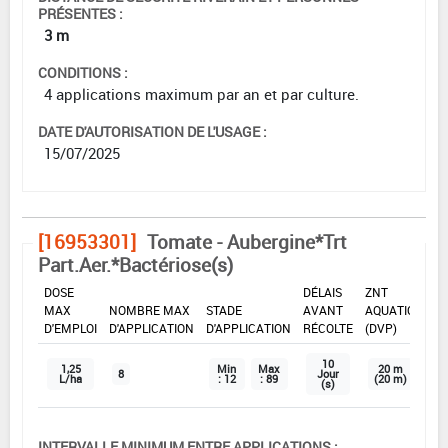
PRÉSENTES :
3 m
CONDITIONS :
4 applications maximum par an et par culture.
DATE D'AUTORISATION DE L'USAGE :
15/07/2025
[16953301]
Tomate - Aubergine*Trt
Part.Aer.*Bactériose(s)
DOSE
DÉLAIS
ZNT
MAX
NOMBRE MAX
STADE
AVANT
AQUATIQUE
D'EMPLOI
D'APPLICATION
D'APPLICATION
RÉCOLTE
(DVP)
10
1,25
Min
Max
20 m
8
Jour
L/ha
: 12
: 89
(20 m)
(s)
INTERVALLE MINIMUM ENTRE APPLICATIONS :