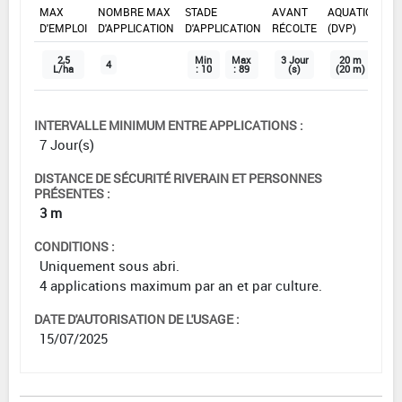
MAX
NOMBRE MAX
STADE
AVANT
AQUATIQUE
D'EMPLOI
D'APPLICATION
D'APPLICATION
RÉCOLTE
(DVP)
2,5
Min
Max
3 Jour
20 m
4
L/ha
: 10
: 89
(s)
(20 m)
INTERVALLE MINIMUM ENTRE APPLICATIONS :
7 Jour(s)
DISTANCE DE SÉCURITÉ RIVERAIN ET PERSONNES
PRÉSENTES :
3 m
CONDITIONS :
Uniquement sous abri.
4 applications maximum par an et par culture.
DATE D'AUTORISATION DE L'USAGE :
15/07/2025