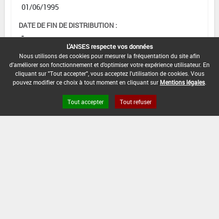
01/06/1995
DATE DE FIN DE DISTRIBUTION :
-
L'ANSES respecte vos données
DATE DE FIN D'UTILISATION :
Nous utilisons des cookies pour mesurer la fréquentation du site afin
-
d'améliorer son fonctionnement et d'optimiser votre expérience utilisateur. En
cliquant sur "Tout accepter", vous acceptez l'utilisation de cookies. Vous
pouvez modifier ce choix à tout moment en cliquant sur
Mentions légales
.
Tout accepter
Tout refuser
Version du produit : v 2.0