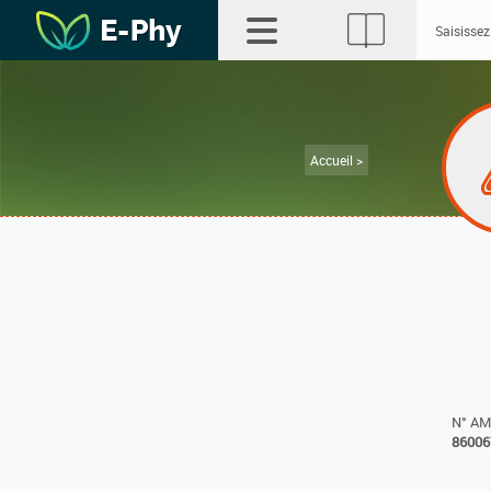
Accueil >
N° A
86006