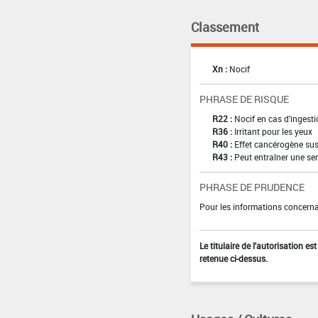
Classement
Xn :
Nocif
PHRASE DE RISQUE
R22 :
Nocif en cas d'ingest
R36 :
Irritant pour les yeux
R40 :
Effet cancérogène sus
R43 :
Peut entraîner une sen
PHRASE DE PRUDENCE
Pour les informations concernan
Le titulaire de l'autorisation e
retenue ci-dessus.