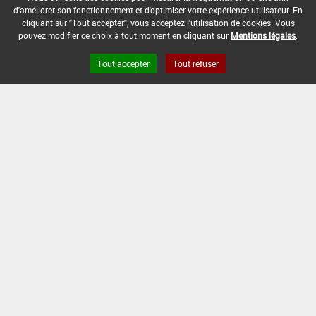
DOSE MAX
NOMBRE MAX
DÉLAIS AVANT
d'améliorer son fonctionnement et d'optimiser votre expérience utilisateur. En
D'EMPLOI
D'APPLICATION
RÉCOLTE
cliquant sur "Tout accepter", vous acceptez l'utilisation de cookies. Vous
pouvez modifier ce choix à tout moment en cliquant sur
Mentions légales
.
5,8 L/ha
-
-
Tout accepter
Tout refuser
INTERVALLE MINIMUM ENTRE APPLICATIONS :
-
DATE DE RETRAIT DE L'USAGE :
-
DATE DE FIN DE DISTRIBUTION :
31/03/2006
DATE DE FIN D'UTILISATION :
30/09/2006