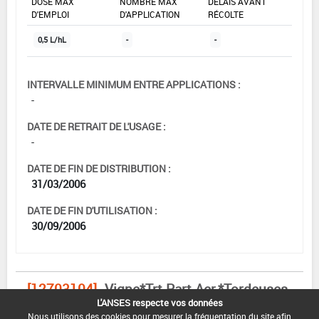
DOSE MAX
NOMBRE MAX
DÉLAIS AVANT
D'EMPLOI
D'APPLICATION
RÉCOLTE
0,5 L/hL
-
-
INTERVALLE MINIMUM ENTRE APPLICATIONS :
-
DATE DE RETRAIT DE L'USAGE :
-
DATE DE FIN DE DISTRIBUTION :
31/03/2006
DATE DE FIN D'UTILISATION :
30/09/2006
[12703104]
Vigne*Trt Part.Aer.*Tordeuses
de la grappe
L'ANSES respecte vos données
Nous utilisons des cookies pour mesurer la fréquentation du site afin