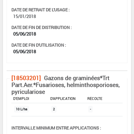
DATE DE RETRAIT DE L'USAGE :
15/01/2018
DATE DE FIN DE DISTRIBUTION :
05/06/2018
DATE DE FIN D'UTILISATION :
05/06/2018
[18503201]
Gazons de graminées*Trt
Part.Aer.*Fusarioses, helminthosporioses,
pyriculariose
DOSE MAX
NOMBRE MAX
DÉLAIS AVANT
D'EMPLOI
D'APPLICATION
RÉCOLTE
10 L/ha
2
-
INTERVALLE MINIMUM ENTRE APPLICATIONS :