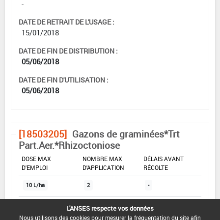
-
DATE DE RETRAIT DE L'USAGE :
15/01/2018
DATE DE FIN DE DISTRIBUTION :
05/06/2018
DATE DE FIN D'UTILISATION :
05/06/2018
[18503205]
Gazons de graminées*Trt
Part.Aer.*Rhizoctoniose
DOSE MAX
NOMBRE MAX
DÉLAIS AVANT
D'EMPLOI
D'APPLICATION
RÉCOLTE
10 L/ha
2
-
L'ANSES respecte vos données
INTERVALLE MINIMUM ENTRE APPLICATIONS :
Nous utilisons des cookies pour mesurer la fréquentation du site afin