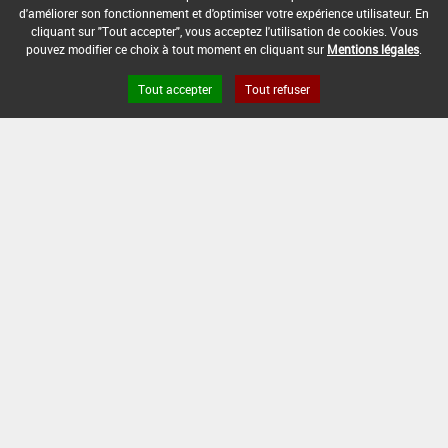
-
d'améliorer son fonctionnement et d'optimiser votre expérience utilisateur. En
cliquant sur "Tout accepter", vous acceptez l'utilisation de cookies. Vous
DATE DE RETRAIT DE L'USAGE :
pouvez modifier ce choix à tout moment en cliquant sur
Mentions légales
.
15/01/2018
Tout accepter
Tout refuser
DATE DE FIN DE DISTRIBUTION :
05/06/2018
DATE DE FIN D'UTILISATION :
05/06/2018
[18503203]
Gazons de graminées*Trt
Part.Aer.*Rouille(s)
DOSE MAX
NOMBRE MAX
DÉLAIS AVANT
D'EMPLOI
D'APPLICATION
RÉCOLTE
10 L/ha
2
-
INTERVALLE MINIMUM ENTRE APPLICATIONS :