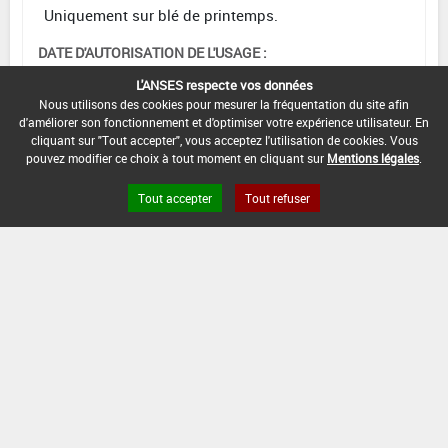
Uniquement sur blé de printemps.
DATE D'AUTORISATION DE L'USAGE :
09/10/2024
L'ANSES respecte vos données
Nous utilisons des cookies pour mesurer la fréquentation du site afin
d'améliorer son fonctionnement et d'optimiser votre expérience utilisateur. En
cliquant sur "Tout accepter", vous acceptez l'utilisation de cookies. Vous
[15105915]
Seigle*Désherbage
pouvez modifier ce choix à tout moment en cliquant sur
Mentions légales
.
Tout accepter
Tout refuser
DOSE
DÉLAIS
ZNT
MAX
NOMBRE MAX
STADE
AVANT
AQUATIQUE
D'EMPLOI
D'APPLICATION
D'APPLICATION
RÉCOLTE
(DVP)
F
1,5
Min
Max
20 m
1
(BBCH
L/ha
: 13
: 32
(5 m)
32)
INTERVALLE MINIMUM ENTRE APPLICATIONS :
-
DISTANCE DE SÉCURITÉ RIVERAIN ET PERSONNES
PRÉSENTES :