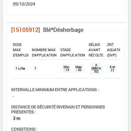
09/10/2024
[15105912]
Blé*Désherbage
DOSE
DÉLAIS
ZNT
MAX
NOMBRE MAX
STADE
AVANT
AQUATIQUE
D'EMPLOI
D'APPLICATION
D'APPLICATION
RÉCOLTE
(DVP)
F
Min
Max
5 m
1 L/ha
1
(BBCH
: 13
: 32
(-)
32)
INTERVALLE MINIMUM ENTRE APPLICATIONS :
-
DISTANCE DE SÉCURITÉ RIVERAIN ET PERSONNES
PRÉSENTES :
3 m
CONDITIONS :