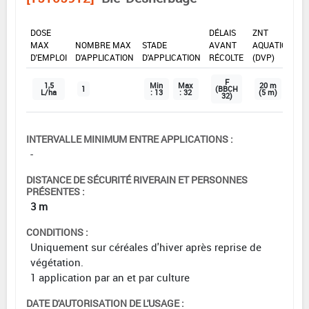
DOSE
DÉLAIS
ZNT
MAX
NOMBRE MAX
STADE
AVANT
AQUATIQUE
D'EMPLOI
D'APPLICATION
D'APPLICATION
RÉCOLTE
(DVP)
F
1,5
Min
Max
20 m
1
(BBCH
L/ha
: 13
: 32
(5 m)
32)
INTERVALLE MINIMUM ENTRE APPLICATIONS :
-
DISTANCE DE SÉCURITÉ RIVERAIN ET PERSONNES
PRÉSENTES :
3 m
CONDITIONS :
Uniquement sur céréales d'hiver après reprise de
végétation.
1 application par an et par culture
DATE D'AUTORISATION DE L'USAGE :