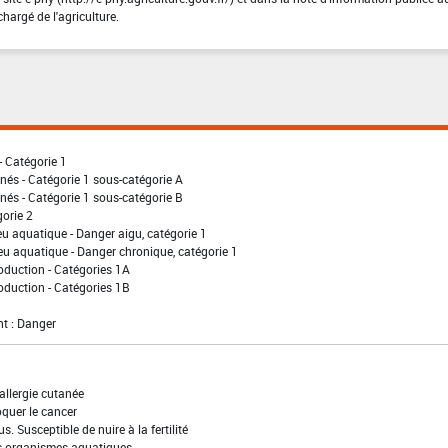
chargé de l'agriculture.
- Catégorie 1
nés - Catégorie 1 sous-catégorie A
nés - Catégorie 1 sous-catégorie B
gorie 2
eu aquatique - Danger aigu, catégorie 1
eu aquatique - Danger chronique, catégorie 1
oduction - Catégories 1A
oduction - Catégories 1B
t : Danger
allergie cutanée
quer le cancer
s. Susceptible de nuire à la fertilité
es organismes aquatiques