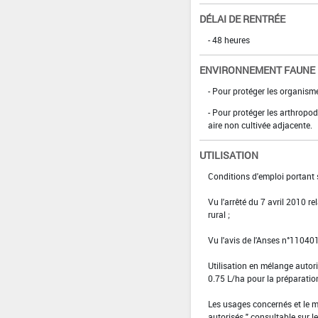
DÉLAI DE RENTRÉE
- 48 heures
ENVIRONNEMENT FAUNE
- Pour protéger les organism
- Pour protéger les arthropod
aire non cultivée adjacente.
UTILISATION
Conditions d'emploi portant s
Vu l'arrêté du 7 avril 2010 re
rural ;
Vu l'avis de l'Anses n°1104
Utilisation en mélange aut
0.75 L/ha pour la préparati
Les usages concernés et le m
autorisés " consultable sur le