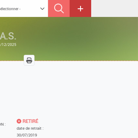
A.S.
23/12/2025
RETIRÉ
N :
date de retrait :
30/07/2019