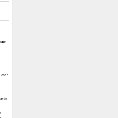
'une
u code
se de
s
u