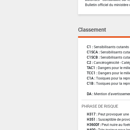
Bulletin officiel du ministère 
Classement
C1 :
Sensibilisants cutanés 
C1SCA :
Sensibilisants cuta
C1SCB :
Sensibilisants cuta
C2 :
Cancérogénicité - Caté
TAC1 :
Dangers pour le mili
TCC1 :
Dangers pour le mili
C1A :
Toxiques pour la repr
C1B :
Toxiques pour la repr
DA :
Mention d'avertissemen
PHRASE DE RISQUE
H317 :
Peut provoquer une 
H351 :
Susceptible de provo
H360Df :
Peut nuire au foetu
H400 :
Très toxique pour l