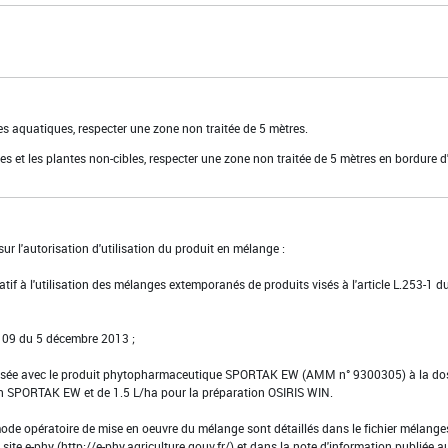
es aquatiques, respecter une zone non traitée de 5 mètres.
es et les plantes non-cibles, respecter une zone non traitée de 5 mètres en bordure d
ur l'autorisation d'utilisation du produit en mélange :
latif à l'utilisation des mélanges extemporanés de produits visés à l'article L.253-1 d
0109 du 5 décembre 2013 ;
orisée avec le produit phytopharmaceutique SPORTAK EW (AMM n° 9300305) à la do
on SPORTAK EW et de 1.5 L/ha pour la préparation OSIRIS WIN.
ode opératoire de mise en oeuvre du mélange sont détaillés dans le fichier mélange
 site e-phy (http://e-phy.agriculture.gouv.fr/) et dans la note d'information publiée a