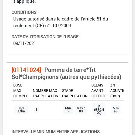
s'applique.
CONDITIONS :
Usage autorisé dans le cadre de l'article 51 du
règlement (CE) n°1107/2009.
DATE D'AUTORISATION DE L'USAGE :
09/11/2021
[01141024]
Pomme de terre*Trt
Sol*Champignons (autres que pythiacées)
DOSE
DÉLAIS
ZNT
MAX
NOMBRE MAX
STADE
AVANT
AQUATIQUE
D'EMPLOI
D'APPLICATION
D'APPLICATION
RÉCOLTE
(DVP)
F
0,8
Min
Max :
5 m
1
(BBCH
L/ha
: -
00
(-)
00)
INTERVALLE MINIMUM ENTRE APPLICATIONS :