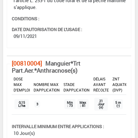
l'article L. 253-1 du code rural et de la pêche maritime
s'applique.
CONDITIONS :
DATE D'AUTORISATION DE L'USAGE :
09/11/2021
[00810004]
Manguier*Trt
Part.Aer.*Anthracnose(s)
DOSE
DÉLAIS
ZNT
MAX
NOMBRE MAX
STADE
AVANT
AQUATIQUE
D'EMPLOI
D'APPLICATION
D'APPLICATION
RÉCOLTE
(DVP)
21
0,15
Min
Max
5 m
3
Jour
L/ha
: 73
: 81
(-)
(s)
INTERVALLE MINIMUM ENTRE APPLICATIONS :
10 Jour(s)