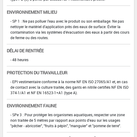
ENVIRONNEMENT MILIEU
- SP 1 : Ne pas polluer l'eau avec le produit ou son emballage. Ne pas
nettoyer le matériel d'application près des eaux de surface. Éviter la
contamination via les systèmes d'évacuation des eaux à partir des cours
de ferme ou des routes.
DÉLAI DE RENTRÉE
- 48 heures
PROTECTION DU TRAVAILLEUR
- EPI vestimentaire conforme à la norme NF EN ISO 27065/A1 et, en cas
de contact avec la culture traitée, des gants en nitrile certifiés NF EN ISO
374-1/A1 et NF EN 16523-1+A1 (type A).
ENVIRONNEMENT FAUNE
- SPe 3 : Pour protéger les organismes aquatiques, respecter une zone
non traitée de 5 mètres par rapport aux points d'eau sur les usages
"pêcher - abricotier", "fruits à pépin", "manguier" et "pomme de terre".