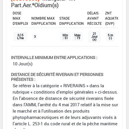
Part.Aer.*Oïdium(s)
DOSE
DÉLAIS
ZNT
MAX
NOMBRE MAX
STADE
AVANT
AQUATIQUE
D'EMPLOI
D'APPLICATION
D'APPLICATION
RÉCOLTE
(DVP)
21
0,15
Min
Max
5 m
3
Jour
L/ha
: 51
: 73
(-)
(s)
INTERVALLE MINIMUM ENTRE APPLICATIONS :
10 Jour(s)
DISTANCE DE SÉCURITÉ RIVERAIN ET PERSONNES
PRÉSENTES :
Se référer à la catégorie « RIVERAINS » dans la
rubrique « conditions d'emploi générales » ci-dessus.
En l'absence de distance de sécurité riverains fixée
dans l'AMM, l'arrêté du 4 mai 2017 relatif à la mise sur
le marché et à l'utilisation des produits
phytopharmaceutiques et de leurs adjuvants visés à
l'article L. 253-1 du code rural et de la pêche maritime