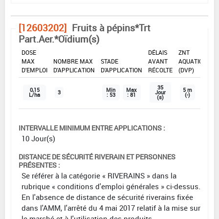
[12603202]
Fruits à pépins*Trt
Part.Aer.*Oïdium(s)
DOSE
DÉLAIS
ZNT
MAX
NOMBRE MAX
STADE
AVANT
AQUATIQUE
D'EMPLOI
D'APPLICATION
D'APPLICATION
RÉCOLTE
(DVP)
35
0,15
Min
Max
5 m
3
Jour
L/ha
: 53
: 81
(-)
(s)
INTERVALLE MINIMUM ENTRE APPLICATIONS :
10 Jour(s)
DISTANCE DE SÉCURITÉ RIVERAIN ET PERSONNES
PRÉSENTES :
Se référer à la catégorie « RIVERAINS » dans la
rubrique « conditions d'emploi générales » ci-dessus.
En l'absence de distance de sécurité riverains fixée
dans l'AMM, l'arrêté du 4 mai 2017 relatif à la mise sur
le marché et à l'utilisation des produits