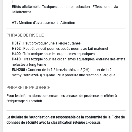
1
Effets allaitement :
Toxiques pour la reproduction - Effets sur ou via
l'allaitement
AT :
Mention d'avertissement : Attention
PHRASE DE RISQUE
H317 :
Peut provoquer une allergie cutanée
H362 :
Peut être nocif pour les bébés nourris au lait maternel
H400 :
Très toxique pour les organismes aquatiques
H410 :
Très toxique pour les organismes aquatiques, entraîne des effets
néfastes à long terme
EUH208 :
Contient de la 1,2-benzisothiazol-3(2H)-one et de la 2-
methylisothiazol-3(2H)-one. Peut produire une réaction allergique.
PHRASE DE PRUDENCE
Pour les informations concernant les phrases de prudence se référer à
l'étiquetage du produit.
Le titulaire de l'autorisation est responsable de la conformité de la Fiche de
données de sécurité avec la classification retenue ci-dessus.