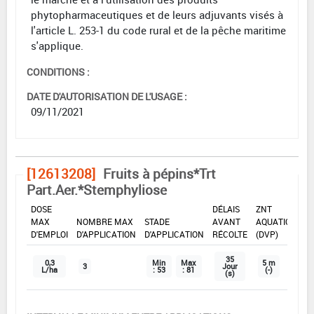
phytopharmaceutiques et de leurs adjuvants visés à
l'article L. 253-1 du code rural et de la pêche maritime
s'applique.
CONDITIONS :
DATE D'AUTORISATION DE L'USAGE :
09/11/2021
[12613208]
Fruits à pépins*Trt
Part.Aer.*Stemphyliose
DOSE
DÉLAIS
ZNT
MAX
NOMBRE MAX
STADE
AVANT
AQUATIQUE
D'EMPLOI
D'APPLICATION
D'APPLICATION
RÉCOLTE
(DVP)
35
0,3
Min
Max
5 m
3
Jour
L/ha
: 53
: 81
(-)
(s)