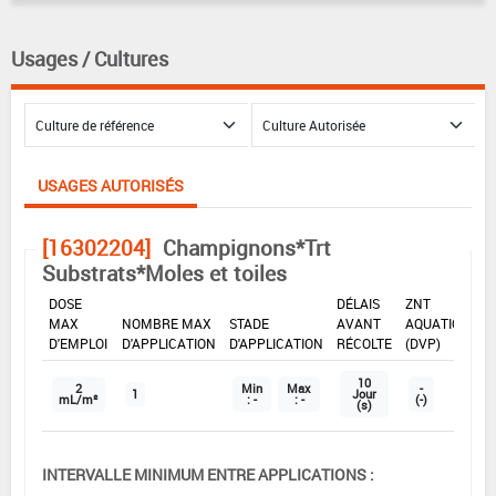
Usages / Cultures
USAGES AUTORISÉS
[16302204]
Champignons*Trt
Substrats*Moles et toiles
DOSE
DÉLAIS
ZNT
MAX
NOMBRE MAX
STADE
AVANT
AQUATIQUE
D'EMPLOI
D'APPLICATION
D'APPLICATION
RÉCOLTE
(DVP)
10
2
Min
Max
-
1
Jour
mL/m²
: -
: -
(-)
(s)
INTERVALLE MINIMUM ENTRE APPLICATIONS :