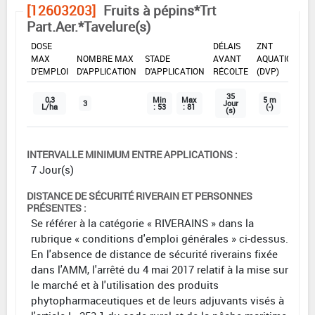
[12603203]
Fruits à pépins*Trt
Part.Aer.*Tavelure(s)
DOSE
DÉLAIS
ZNT
MAX
NOMBRE MAX
STADE
AVANT
AQUATIQUE
D'EMPLOI
D'APPLICATION
D'APPLICATION
RÉCOLTE
(DVP)
35
0,3
Min
Max
5 m
3
Jour
L/ha
: 53
: 81
(-)
(s)
INTERVALLE MINIMUM ENTRE APPLICATIONS :
7 Jour(s)
DISTANCE DE SÉCURITÉ RIVERAIN ET PERSONNES
PRÉSENTES :
Se référer à la catégorie « RIVERAINS » dans la
rubrique « conditions d'emploi générales » ci-dessus.
En l'absence de distance de sécurité riverains fixée
dans l'AMM, l'arrêté du 4 mai 2017 relatif à la mise sur
le marché et à l'utilisation des produits
phytopharmaceutiques et de leurs adjuvants visés à