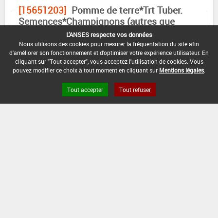
[15651203]
Pomme de terre*Trt Tuber.
Semences*Champignons (autres que
pythiacées)
L'ANSES respecte vos données
DOSE
DÉLAIS
ZNT
MAX
NOMBRE MAX
STADE
AVANT
AQUATIQUE
Nous utilisons des cookies pour mesurer la fréquentation du site afin
D'EMPLOI
D'APPLICATION
D'APPLICATION
RÉCOLTE
(DVP)
d'améliorer son fonctionnement et d'optimiser votre expérience utilisateur. En
cliquant sur "Tout accepter", vous acceptez l'utilisation de cookies. Vous
pouvez modifier ce choix à tout moment en cliquant sur
Mentions légales
.
F
20
Min
Max :
5 m
1
(BBCH
mL/q
: -
00
(-)
00)
Tout accepter
Tout refuser
INTERVALLE MINIMUM ENTRE APPLICATIONS :
-
DISTANCE DE SÉCURITÉ RIVERAIN ET PERSONNES
PRÉSENTES :
Se référer à la catégorie « RIVERAINS » dans la
rubrique « conditions d'emploi générales » ci-dessus.
En l'absence de distance de sécurité riverains fixée
dans l'AMM, l'arrêté du 4 mai 2017 relatif à la mise sur
le marché et à l'utilisation des produits
phytopharmaceutiques et de leurs adjuvants visés à